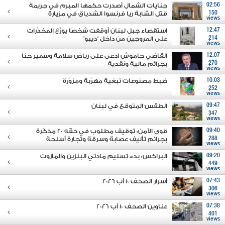
02:56
جنايات الشمال أصدرت حكمها المبرم في جريمة
150
قتل الشابة ريا فرنسوا الشدياق في مزيارة
views
12:47
استقصاء جبل لبنان أوقفت شخصًا يوزّع المخدّرات
214
على المروجين من داخل “ديبو”
views
12:07
القاضي حاموش ادعى على رياض سلامة وسمير حنا
270
بجرائم مالية ونقدية
views
10:03
ضبط مصنوعات تبغية مهرّبة ومزوّرة
252
views
09:47
الطقس المتوقع في لبنان
347
views
09:40
قوى الأمن: توقيف مطلوب في حقّه 20 مذكّرة
288
بجرائم تأليف عصابة وسرقة وتجارة أسلحة
views
09:20
البراكس: بدء تسليم مادتي البنزين والمازوت
449
views
07:43
أسرار الصحف 10 آب 2026
306
views
07:38
عناوين الصحف 10 آب 2026
401
views