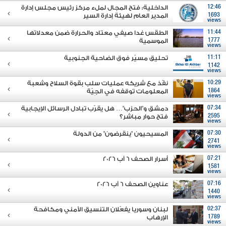
12:46
الداخلية: فتح المجال لملء مركز رئيس مجلس إدارة
1693
المدير العام لهيئة إدارة السير
views
11:44
الطقس غدا صيفي معتاد والحرارة ضمن معدلاتها
1777
الموسمية
views
11:11
تحليق مسيّر فوق الضاحية الجنوبية
1142
views
10:29
نفّذ مع شريكه عمليات سلب بقوة السلاح وشعبة
1864
المعلومات توقفه في الجِيّة
views
07:34
دمشق و"الحزب"… هل يقرّب تبادل الرسائل الإيجابية
2595
فتح حوار مباشر؟
views
07:30
المسيحيون "ينقرضون" من الدولة
2741
views
07:21
أسرار الصحف 6 آب 2026
1581
views
07:16
عناوين الصحف 6 آب 2026
1440
views
02:37
لبنان وسوريا يفعّلان التنسيق الأمني ومكافحة
1789
الإرهاب
views