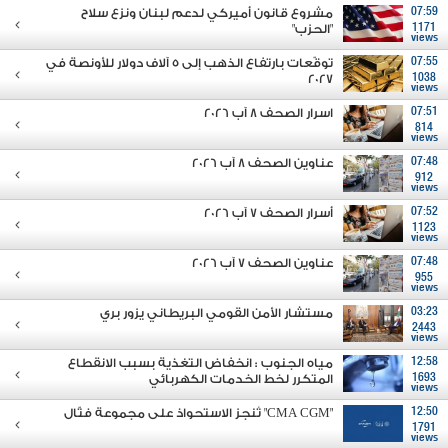
07:59
مشروع قانون أميركي لدعم لبنان ونزع سلاح
1171
"الحزب"
views
07:55
توقّعات بارتفاع الذهب إلى 5 آلاف دولار للأونصة في
2027
1038
views
07:51
اسرار الصحف 8 آب 2026
814
views
07:48
عناوين الصحف 8 آب 2026
912
views
07:52
أسرار الصحف 7 آب 2026
1123
views
07:48
عناوين الصحف 7 آب 2026
955
views
03:23
مستشار الأمن القومي البريطاني يزور بري
2443
views
12:58
مياه الجنوب : انخفاض التغذية بسبب الانقطاع
1693
المتكرر لخط الخدمات الكهربائي
views
12:50
"CMA CGM" تُنجز الاستحواذ على مجموعة فتّال
1791
views