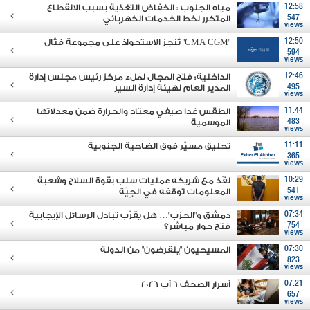
12:58
مياه الجنوب : انخفاض التغذية بسبب الانقطاع
547
المتكرر لخط الخدمات الكهربائي
views
12:50
"CMA CGM" تُنجز الاستحواذ على مجموعة فتّال
594
views
12:46
الداخلية: فتح المجال لملء مركز رئيس مجلس إدارة
495
المدير العام لهيئة إدارة السير
views
11:44
الطقس غدا صيفي معتاد والحرارة ضمن معدلاتها
483
الموسمية
views
11:11
تحليق مسيّر فوق الضاحية الجنوبية
365
views
10:29
نفّذ مع شريكه عمليات سلب بقوة السلاح وشعبة
541
المعلومات توقفه في الجِيّة
views
07:34
دمشق و"الحزب"… هل يقرّب تبادل الرسائل الإيجابية
754
فتح حوار مباشر؟
views
07:30
المسيحيون "ينقرضون" من الدولة
823
views
07:21
أسرار الصحف 6 آب 2026
657
views