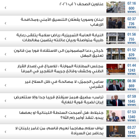
07:16
عناوين الصحف 6 آب 2026
600
views
02:37
لبنان وسوريا يفعّلان التنسيق الأمني ومكافحة
726
الإرهاب
views
01:56
النيابة العامة التمييزية: رياض سلامة يتلقى رعاية
755
طبية متواصلة وبيان عائلته يتضمن مغالطات
views
01:52
كركي دعا المضمونين الى الاستفادة فورا من قانون
829
تعليق المهل
views
01:44
مجلس المطارنة الموارنة : للاسراع في إصدار القرار
1243
الظني وكشف وقائع جريمة التفجير في المرفأ
views
08:36
سامي الجميّل: لا مصالحة في ظل السلاح غير
869
الشرعي
views
07:59
ترامب: مضيق هرمز سيُفتح قريبا جدا وإلا ستتعرض
1645
إيران لضربة قوية للغاية
views
07:53
جنبلاط: هل أصبحت السلطة اللبنانية او بعضها
1340
يبدو، تنفذ أوامر رام الله؟
views
03:27
نواف سلام مهاجماً نعيم قاسم: من غامر بلبنان لا
1842
يحاضر عن السيادة
views