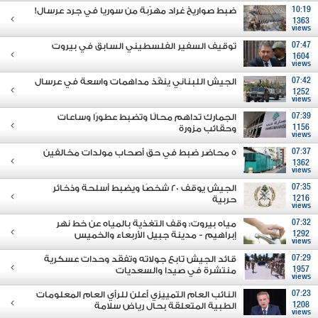
10:19
ضبط صواريخ غراد مهرّبة من سوريا في جرد عرسال!
1363
views
07:47
توقيف السفير الفلسطيني السابق في بيروت
1604
views
07:42
الجيش اللبناني ينفّذ مداهمات واسعة في عرسال
1252
views
07:39
الجمارك تداهم محالًا وتضبط عطورًا وساعات
1156
وحقائب مزورة
views
07:37
5 محاضر ضبط في حق أصحاب مولدات مخالفين
1362
views
07:35
الجيش يوقف 20 شخصًا ويضبط أسلحة وذخائر
1216
حربية
views
07:32
مياه بيروت: وقف التغذية بالمياه عن خط نهر
1292
إبراهيم - مدينة جبيل الأربعاء والخميس
views
07:29
قائد الجيش تابع جولاته وتفقَد وحدات عسكرية
1957
منتشرة في صيدا والسعديات
views
07:23
النائب العام التمييزي أعلن للرأي العام المعلومات
1208
الطبية المتعلقة بحال رياض سلامة
views