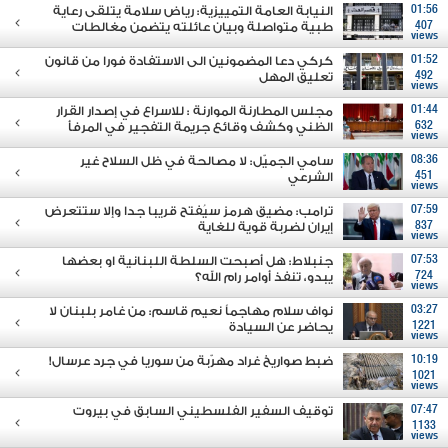
01:56
النيابة العامة التمييزية: رياض سلامة يتلقى رعاية
407
طبية متواصلة وبيان عائلته يتضمن مغالطات
views
01:52
كركي دعا المضمونين الى الاستفادة فورا من قانون
492
تعليق المهل
views
01:44
مجلس المطارنة الموارنة : للاسراع في إصدار القرار
632
الظني وكشف وقائع جريمة التفجير في المرفأ
views
08:36
سامي الجميّل: لا مصالحة في ظل السلاح غير
451
الشرعي
views
07:59
ترامب: مضيق هرمز سيُفتح قريبا جدا وإلا ستتعرض
837
إيران لضربة قوية للغاية
views
07:53
جنبلاط: هل أصبحت السلطة اللبنانية او بعضها
724
يبدو، تنفذ أوامر رام الله؟
views
03:27
نواف سلام مهاجماً نعيم قاسم: من غامر بلبنان لا
1221
يحاضر عن السيادة
views
10:19
ضبط صواريخ غراد مهرّبة من سوريا في جرد عرسال!
1021
views
07:47
توقيف السفير الفلسطيني السابق في بيروت
1133
views