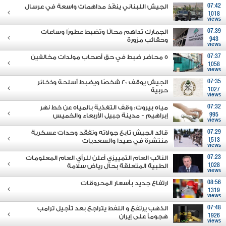
07:42
الجيش اللبناني ينفّذ مداهمات واسعة في عرسال
1018
views
07:39
الجمارك تداهم محالًا وتضبط عطورًا وساعات
943
وحقائب مزورة
views
07:37
5 محاضر ضبط في حق أصحاب مولدات مخالفين
1058
views
07:35
الجيش يوقف 20 شخصًا ويضبط أسلحة وذخائر
1027
حربية
views
07:32
مياه بيروت: وقف التغذية بالمياه عن خط نهر
995
إبراهيم - مدينة جبيل الأربعاء والخميس
views
07:29
قائد الجيش تابع جولاته وتفقَد وحدات عسكرية
1513
منتشرة في صيدا والسعديات
views
07:23
النائب العام التمييزي أعلن للرأي العام المعلومات
1028
الطبية المتعلقة بحال رياض سلامة
views
08:56
ارتفاع جديد بأسعار المحروقات
1319
views
07:48
الذهب يرتفع و النفط يتراجع بعد تأجيل ترامب
1926
هجوماً على إيران
views