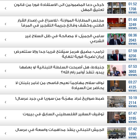
01:52
كركي دعا المضمونين الى الاستفادة فورا من قانون
1708
تعليق المهل
views
01:44
مجلس المطارنة الموارنة : للاسراع في إصدار القرار
3249
الظني وكشف وقائع جريمة التفجير في المرفأ
views
08:36
سامي الجميّل: لا مصالحة في ظل السلاح غير
2043
الشرعي
views
07:59
ترامب: مضيق هرمز سيُفتح قريبا جدا وإلا ستتعرض
8256
إيران لضربة قوية للغاية
views
07:53
جنبلاط: هل أصبحت السلطة اللبنانية او بعضها
3603
يبدو، تنفذ أوامر رام الله؟
views
03:27
نواف سلام مهاجماً نعيم قاسم: من غامر بلبنان لا
4125
يحاضر عن السيادة
views
10:19
ضبط صواريخ غراد مهرّبة من سوريا في جرد عرسال!
2114
views
07:47
توقيف السفير الفلسطيني السابق في بيروت
3195
views
07:42
الجيش اللبناني ينفّذ مداهمات واسعة في عرسال
1690
views