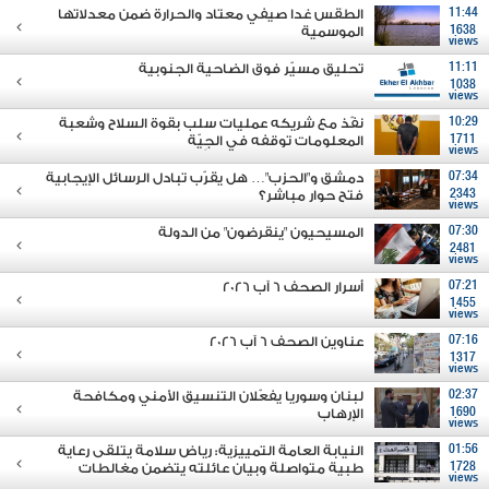
11:44
الطقس غدا صيفي معتاد والحرارة ضمن معدلاتها
1638
الموسمية
views
11:11
تحليق مسيّر فوق الضاحية الجنوبية
1038
views
10:29
نفّذ مع شريكه عمليات سلب بقوة السلاح وشعبة
1711
المعلومات توقفه في الجِيّة
views
07:34
دمشق و"الحزب"… هل يقرّب تبادل الرسائل الإيجابية
2343
فتح حوار مباشر؟
views
07:30
المسيحيون "ينقرضون" من الدولة
2481
views
07:21
أسرار الصحف 6 آب 2026
1455
views
07:16
عناوين الصحف 6 آب 2026
1317
views
02:37
لبنان وسوريا يفعّلان التنسيق الأمني ومكافحة
1690
الإرهاب
views
01:56
النيابة العامة التمييزية: رياض سلامة يتلقى رعاية
1728
طبية متواصلة وبيان عائلته يتضمن مغالطات
views