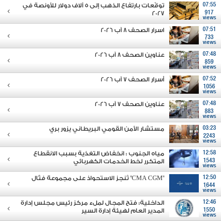
07:55
توقّعات بارتفاع الذهب إلى 5 آلاف دولار للأونصة في
2027
917
views
07:51
اسرار الصحف 8 آب 2026
733
views
07:48
عناوين الصحف 8 آب 2026
859
views
07:52
أسرار الصحف 7 آب 2026
1056
views
07:48
عناوين الصحف 7 آب 2026
883
views
03:23
مستشار الأمن القومي البريطاني يزور بري
2243
views
12:58
مياه الجنوب : انخفاض التغذية بسبب الانقطاع
1543
المتكرر لخط الخدمات الكهربائي
views
12:50
"CMA CGM" تُنجز الاستحواذ على مجموعة فتّال
1644
views
12:46
الداخلية: فتح المجال لملء مركز رئيس مجلس إدارة
1550
المدير العام لهيئة إدارة السير
views