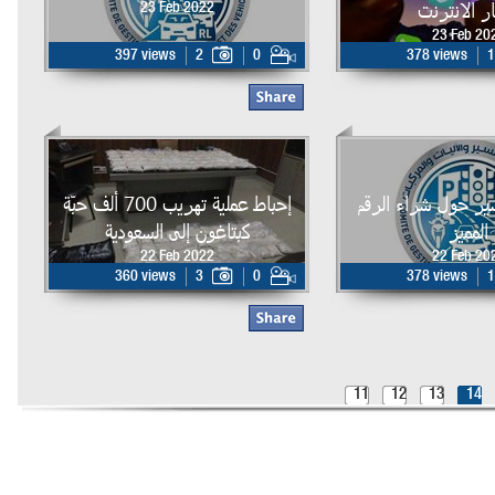
ر الانترنت
23 Feb 2022
23 Feb 20
397 views
2
0
378 views
1
لسير حول شراء الرقم
إحباط عملية تهريب 700 ألف حبّة
المميز
كبتاغون إلى السعودية
22 Feb 2022
22 Feb 20
360 views
3
0
378 views
1
11
12
13
14