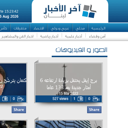
te 15:23:42
6 Aug 2026
الرئيسية
محلي
عربي ودولي
اقتصاد
متفرقات
كأس ال
أمن وقضاء
أخبار علمية
أخبار رياضية
اخبار الفن والمشاهير
الصور و الفيديوهات
برج إيفل يحتفل بزيادة ارتفاعه 6
كنعان يترشّح رسم
أمتار جديدة بعد 133 عاما
22
15 Mar 2022
0
527 views
1
0