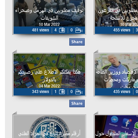
مطلوبين في القرعون
توقيف مطلوبين في الهرمل وصحراء
خزن للأسلحة
الشويفات
10 Mar 2022
10 Mar 20
481 views
4
0
455 views
3
لإقتصاد ووزير الطاقة
هكذا يمكنكم الاطلاع على رصيدكم
برماركت ومحطات
بالدولار
محروقات
04 Mar 2022
343 views
1
0
435 views
0
06 Mar 20
لاسعار المتداول حول
أرقام مميزة للبيع في المزاد العلني