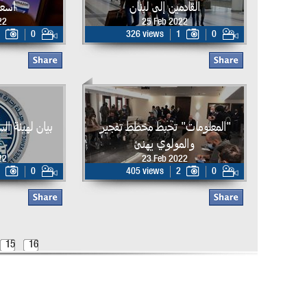
القادمين إلى لبنان
اسعا
22
25 Feb 2022
0
326 views
1
0
"المعلومات" تحبط مخطط تفجير
بيان لهيئة ا
والمولوي يهنئ
22
23 Feb 2022
0
405 views
2
0
15
16