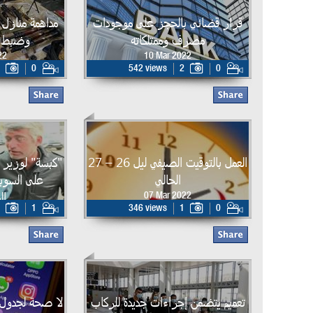
قرار قضائي بالحجز على موجودات
مداهمة منازل 
مصرف وممتلكاته
وضبط م
22
10 Mar 2022
0
542 views
2
0
العمل بالتوقيت الصيفي ليل 26 – 27
"كبسة" لوزير ا
الحالي
على السو
ال
07 Mar 2022
1
346 views
1
0
22
تعميم يتضمن إجراءات جديدة للركاب
لا صحة لجدول ا