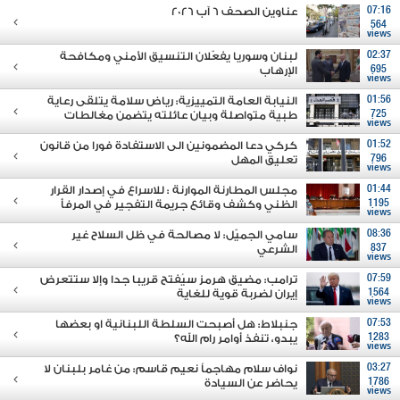
07:16
عناوين الصحف 6 آب 2026
564
views
02:37
لبنان وسوريا يفعّلان التنسيق الأمني ومكافحة
695
الإرهاب
views
01:56
النيابة العامة التمييزية: رياض سلامة يتلقى رعاية
725
طبية متواصلة وبيان عائلته يتضمن مغالطات
views
01:52
كركي دعا المضمونين الى الاستفادة فورا من قانون
796
تعليق المهل
views
01:44
مجلس المطارنة الموارنة : للاسراع في إصدار القرار
1195
الظني وكشف وقائع جريمة التفجير في المرفأ
views
08:36
سامي الجميّل: لا مصالحة في ظل السلاح غير
837
الشرعي
views
07:59
ترامب: مضيق هرمز سيُفتح قريبا جدا وإلا ستتعرض
1564
إيران لضربة قوية للغاية
views
07:53
جنبلاط: هل أصبحت السلطة اللبنانية او بعضها
1283
يبدو، تنفذ أوامر رام الله؟
views
03:27
نواف سلام مهاجماً نعيم قاسم: من غامر بلبنان لا
1786
يحاضر عن السيادة
views