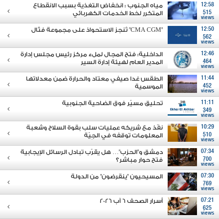
12:58
مياه الجنوب : انخفاض التغذية بسبب الانقطاع
515
المتكرر لخط الخدمات الكهربائي
views
12:50
"CMA CGM" تُنجز الاستحواذ على مجموعة فتّال
562
views
12:46
الداخلية: فتح المجال لملء مركز رئيس مجلس إدارة
464
المدير العام لهيئة إدارة السير
views
11:44
الطقس غدا صيفي معتاد والحرارة ضمن معدلاتها
452
الموسمية
views
11:11
تحليق مسيّر فوق الضاحية الجنوبية
349
views
10:29
نفّذ مع شريكه عمليات سلب بقوة السلاح وشعبة
510
المعلومات توقفه في الجِيّة
views
07:34
دمشق و"الحزب"… هل يقرّب تبادل الرسائل الإيجابية
700
فتح حوار مباشر؟
views
07:30
المسيحيون "ينقرضون" من الدولة
769
views
07:21
أسرار الصحف 6 آب 2026
625
views