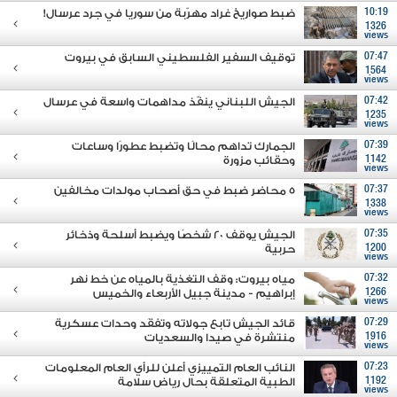
10:19
ضبط صواريخ غراد مهرّبة من سوريا في جرد عرسال!
1326
views
07:47
توقيف السفير الفلسطيني السابق في بيروت
1564
views
07:42
الجيش اللبناني ينفّذ مداهمات واسعة في عرسال
1235
views
07:39
الجمارك تداهم محالًا وتضبط عطورًا وساعات
1142
وحقائب مزورة
views
07:37
5 محاضر ضبط في حق أصحاب مولدات مخالفين
1338
views
07:35
الجيش يوقف 20 شخصًا ويضبط أسلحة وذخائر
1200
حربية
views
07:32
مياه بيروت: وقف التغذية بالمياه عن خط نهر
1266
إبراهيم - مدينة جبيل الأربعاء والخميس
views
07:29
قائد الجيش تابع جولاته وتفقَد وحدات عسكرية
1916
منتشرة في صيدا والسعديات
views
07:23
النائب العام التمييزي أعلن للرأي العام المعلومات
1192
الطبية المتعلقة بحال رياض سلامة
views