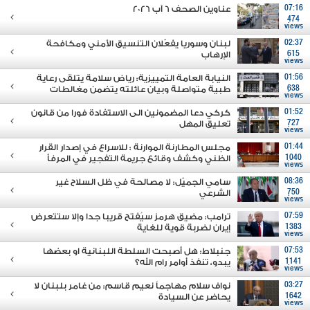
07:16
عناوين الصحف 6 آب 2026
474
views
02:37
لبنان وسوريا يفعّلان التنسيق الأمني ومكافحة
615
الإرهاب
views
01:56
النيابة العامة التمييزية: رياض سلامة يتلقى رعاية
638
طبية متواصلة وبيان عائلته يتضمن مغالطات
views
01:52
كركي دعا المضمونين الى الاستفادة فورا من قانون
727
تعليق المهل
views
01:44
مجلس المطارنة الموارنة : للاسراع في إصدار القرار
1040
الظني وكشف وقائع جريمة التفجير في المرفأ
views
08:36
سامي الجميّل: لا مصالحة في ظل السلاح غير
750
الشرعي
views
07:59
ترامب: مضيق هرمز سيُفتح قريبا جدا وإلا ستتعرض
1383
إيران لضربة قوية للغاية
views
07:53
جنبلاط: هل أصبحت السلطة اللبنانية او بعضها
1141
يبدو، تنفذ أوامر رام الله؟
views
03:27
نواف سلام مهاجماً نعيم قاسم: من غامر بلبنان لا
1642
يحاضر عن السيادة
views