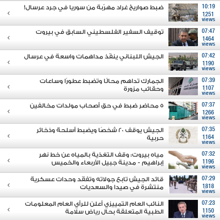
10:19
ضبط صواريخ غراد مهرّبة من سوريا في جرد عرسال!
1251
views
07:47
توقيف السفير الفلسطيني السابق في بيروت
1464
views
07:42
الجيش اللبناني ينفّذ مداهمات واسعة في عرسال
1190
views
07:39
الجمارك تداهم محالًا وتضبط عطورًا وساعات
1107
وحقائب مزورة
views
07:37
5 محاضر ضبط في حق أصحاب مولدات مخالفين
1266
views
07:35
الجيش يوقف 20 شخصًا ويضبط أسلحة وذخائر
1164
حربية
views
07:32
مياه بيروت: وقف التغذية بالمياه عن خط نهر
1196
إبراهيم - مدينة جبيل الأربعاء والخميس
views
07:29
قائد الجيش تابع جولاته وتفقَد وحدات عسكرية
1818
منتشرة في صيدا والسعديات
views
07:23
النائب العام التمييزي أعلن للرأي العام المعلومات
1150
الطبية المتعلقة بحال رياض سلامة
views