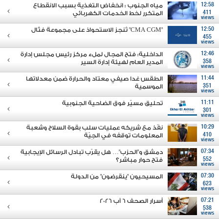
12:58
مياه الجنوب : انخفاض التغذية بسبب الانقطاع
411
المتكرر لخط الخدمات الكهربائي
views
12:50
"CMA CGM" تُنجز الاستحواذ على مجموعة فتّال
455
views
12:46
الداخلية: فتح المجال لملء مركز رئيس مجلس إدارة
358
المدير العام لهيئة إدارة السير
views
11:44
الطقس غدا صيفي معتاد والحرارة ضمن معدلاتها
351
الموسمية
views
11:11
تحليق مسيّر فوق الضاحية الجنوبية
301
views
10:29
نفّذ مع شريكه عمليات سلب بقوة السلاح وشعبة
410
المعلومات توقفه في الجِيّة
views
07:34
دمشق و"الحزب"… هل يقرّب تبادل الرسائل الإيجابية
552
فتح حوار مباشر؟
views
07:30
المسيحيون "ينقرضون" من الدولة
623
views
07:21
أسرار الصحف 6 آب 2026
538
views