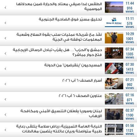
11:44
الطقس غدا صيفي معتاد والحرارة ضمن معدلاتها
916
الموسمية
views
11:11
تحليق مسيّر فوق الضاحية الجنوبية
578
views
10:29
نفّذ مع شريكه عمليات سلب بقوة السلاح وشعبة
1001
المعلومات توقفه في الجِيّة
views
07:34
دمشق و"الحزب"… هل يقرّب تبادل الرسائل الإيجابية
1335
فتح حوار مباشر؟
views
07:30
المسيحيون "ينقرضون" من الدولة
1413
views
07:21
أسرار الصحف 6 آب 2026
992
views
07:16
عناوين الصحف 6 آب 2026
871
views
02:37
لبنان وسوريا يفعّلان التنسيق الأمني ومكافحة
1100
الإرهاب
views
01:56
النيابة العامة التمييزية: رياض سلامة يتلقى رعاية
1121
طبية متواصلة وبيان عائلته يتضمن مغالطات
views