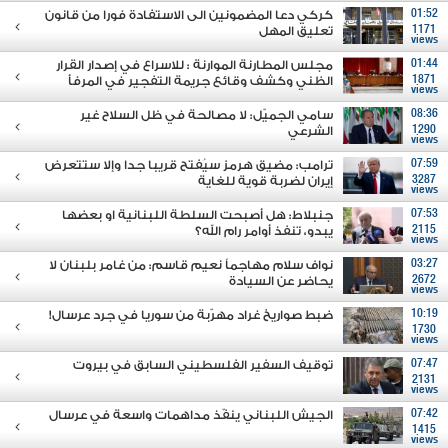
01:52
كركي دعا المضمونين الى الاستفادة فورا من قانون
1171
تعليق المهل
views
01:44
مجلس المطارنة الموارنة : للاسراع في إصدار القرار
1871
الظني وكشف وقائع جريمة التفجير في المرفأ
views
08:36
سامي الجميّل: لا مصالحة في ظل السلاح غير
1290
الشرعي
views
07:59
ترامب: مضيق هرمز سيُفتح قريبا جدا وإلا ستتعرض
3287
إيران لضربة قوية للغاية
views
07:53
جنبلاط: هل أصبحت السلطة اللبنانية او بعضها
2115
يبدو، تنفذ أوامر رام الله؟
views
03:27
نواف سلام مهاجماً نعيم قاسم: من غامر بلبنان لا
2672
يحاضر عن السيادة
views
10:19
ضبط صواريخ غراد مهرّبة من سوريا في جرد عرسال!
1730
views
07:47
توقيف السفير الفلسطيني السابق في بيروت
2131
views
07:42
الجيش اللبناني ينفّذ مداهمات واسعة في عرسال
1415
views