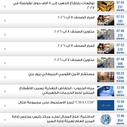
07:55
توقّعات بارتفاع الذهب إلى 5 آلاف دولار للأونصة في
2027
231
views
07:51
اسرار الصحف 8 آب 2026
185
views
07:48
عناوين الصحف 8 آب 2026
276
views
07:52
أسرار الصحف 7 آب 2026
578
views
07:48
عناوين الصحف 7 آب 2026
566
views
03:23
مستشار الأمن القومي البريطاني يزور بري
1209
views
12:58
مياه الجنوب : انخفاض التغذية بسبب الانقطاع
921
المتكرر لخط الخدمات الكهربائي
views
12:50
"CMA CGM" تُنجز الاستحواذ على مجموعة فتّال
944
views
12:46
الداخلية: فتح المجال لملء مركز رئيس مجلس إدارة
854
المدير العام لهيئة إدارة السير
views