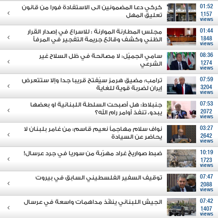
01:52
كركي دعا المضمونين الى الاستفادة فورا من قانون
1157
تعليق المهل
views
01:44
مجلس المطارنة الموارنة : للاسراع في إصدار القرار
1848
الظني وكشف وقائع جريمة التفجير في المرفأ
views
08:36
سامي الجميّل: لا مصالحة في ظل السلاح غير
1274
الشرعي
views
07:59
ترامب: مضيق هرمز سيُفتح قريبا جدا وإلا ستتعرض
3204
إيران لضربة قوية للغاية
views
07:53
جنبلاط: هل أصبحت السلطة اللبنانية او بعضها
2072
يبدو، تنفذ أوامر رام الله؟
views
03:27
نواف سلام مهاجماً نعيم قاسم: من غامر بلبنان لا
2642
يحاضر عن السيادة
views
10:19
ضبط صواريخ غراد مهرّبة من سوريا في جرد عرسال!
1723
views
07:47
توقيف السفير الفلسطيني السابق في بيروت
2088
views
07:42
الجيش اللبناني ينفّذ مداهمات واسعة في عرسال
1407
views