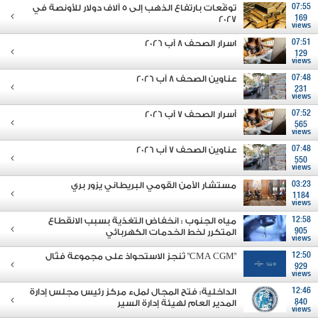
07:55
توقّعات بارتفاع الذهب إلى 5 آلاف دولار للأونصة في
2027
169
views
07:51
اسرار الصحف 8 آب 2026
129
views
07:48
عناوين الصحف 8 آب 2026
231
views
07:52
أسرار الصحف 7 آب 2026
565
views
07:48
عناوين الصحف 7 آب 2026
550
views
03:23
مستشار الأمن القومي البريطاني يزور بري
1184
views
12:58
مياه الجنوب : انخفاض التغذية بسبب الانقطاع
905
المتكرر لخط الخدمات الكهربائي
views
12:50
"CMA CGM" تُنجز الاستحواذ على مجموعة فتّال
929
views
12:46
الداخلية: فتح المجال لملء مركز رئيس مجلس إدارة
840
المدير العام لهيئة إدارة السير
views