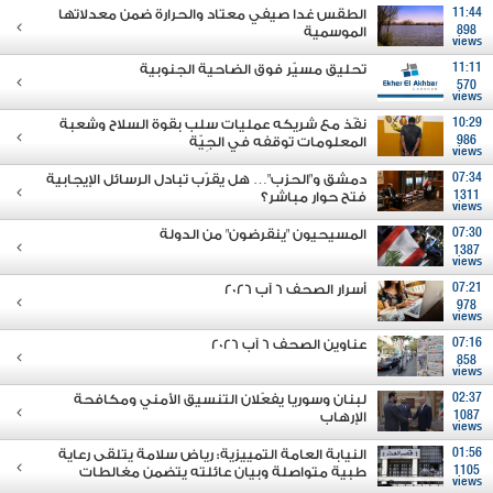
11:44
الطقس غدا صيفي معتاد والحرارة ضمن معدلاتها
898
الموسمية
views
11:11
تحليق مسيّر فوق الضاحية الجنوبية
570
views
10:29
نفّذ مع شريكه عمليات سلب بقوة السلاح وشعبة
986
المعلومات توقفه في الجِيّة
views
07:34
دمشق و"الحزب"… هل يقرّب تبادل الرسائل الإيجابية
1311
فتح حوار مباشر؟
views
07:30
المسيحيون "ينقرضون" من الدولة
1387
views
07:21
أسرار الصحف 6 آب 2026
978
views
07:16
عناوين الصحف 6 آب 2026
858
views
02:37
لبنان وسوريا يفعّلان التنسيق الأمني ومكافحة
1087
الإرهاب
views
01:56
النيابة العامة التمييزية: رياض سلامة يتلقى رعاية
1105
طبية متواصلة وبيان عائلته يتضمن مغالطات
views