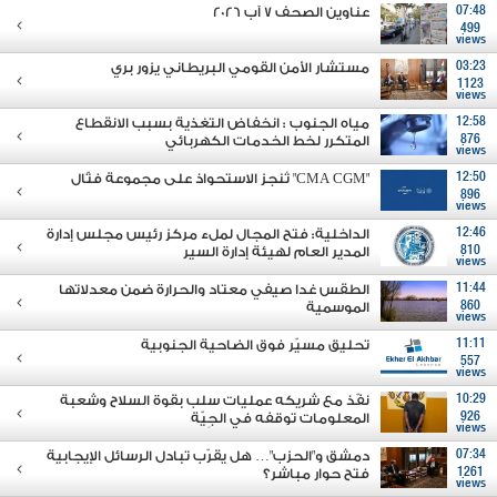
07:48
عناوين الصحف 7 آب 2026
499
views
03:23
مستشار الأمن القومي البريطاني يزور بري
1123
views
12:58
مياه الجنوب : انخفاض التغذية بسبب الانقطاع
876
المتكرر لخط الخدمات الكهربائي
views
12:50
"CMA CGM" تُنجز الاستحواذ على مجموعة فتّال
896
views
12:46
الداخلية: فتح المجال لملء مركز رئيس مجلس إدارة
810
المدير العام لهيئة إدارة السير
views
11:44
الطقس غدا صيفي معتاد والحرارة ضمن معدلاتها
860
الموسمية
views
11:11
تحليق مسيّر فوق الضاحية الجنوبية
557
views
10:29
نفّذ مع شريكه عمليات سلب بقوة السلاح وشعبة
926
المعلومات توقفه في الجِيّة
views
07:34
دمشق و"الحزب"… هل يقرّب تبادل الرسائل الإيجابية
1261
فتح حوار مباشر؟
views