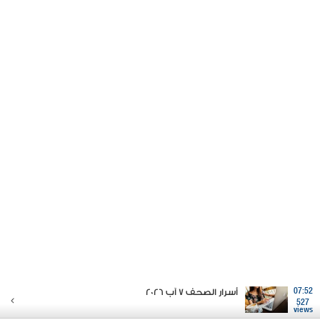
07:52
أسرار الصحف 7 آب 2026
527
views