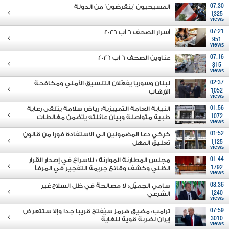
07:30
المسيحيون "ينقرضون" من الدولة
1325
views
07:21
أسرار الصحف 6 آب 2026
951
views
07:16
عناوين الصحف 6 آب 2026
815
views
02:37
لبنان وسوريا يفعّلان التنسيق الأمني ومكافحة
1052
الإرهاب
views
01:56
النيابة العامة التمييزية: رياض سلامة يتلقى رعاية
1072
طبية متواصلة وبيان عائلته يتضمن مغالطات
views
01:52
كركي دعا المضمونين الى الاستفادة فورا من قانون
1125
تعليق المهل
views
01:44
مجلس المطارنة الموارنة : للاسراع في إصدار القرار
1792
الظني وكشف وقائع جريمة التفجير في المرفأ
views
08:36
سامي الجميّل: لا مصالحة في ظل السلاح غير
1240
الشرعي
views
07:59
ترامب: مضيق هرمز سيُفتح قريبا جدا وإلا ستتعرض
3010
إيران لضربة قوية للغاية
views