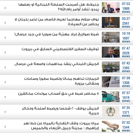
07:53
جنبلاط: هل أصبحت السلطة اللبنانية او بعضها
1989
يبدو، تنفذ أوامر رام الله؟
views
03:27
نواف سلام مهاجماً نعيم قاسم: من غامر بلبنان لا
2561
يحاضر عن السيادة
views
10:19
ضبط صواريخ غراد مهرّبة من سوريا في جرد عرسال!
1697
views
07:47
توقيف السفير الفلسطيني السابق في بيروت
2028
views
07:42
الجيش اللبناني ينفّذ مداهمات واسعة في عرسال
1393
views
07:39
الجمارك تداهم محالًا وتضبط عطورًا وساعات
1308
وحقائب مزورة
views
07:37
5 محاضر ضبط في حق أصحاب مولدات مخالفين
1619
views
07:35
الجيش يوقف 20 شخصًا ويضبط أسلحة وذخائر
1371
حربية
views
07:32
مياه بيروت: وقف التغذية بالمياه عن خط نهر
1544
إبراهيم - مدينة جبيل الأربعاء والخميس
views