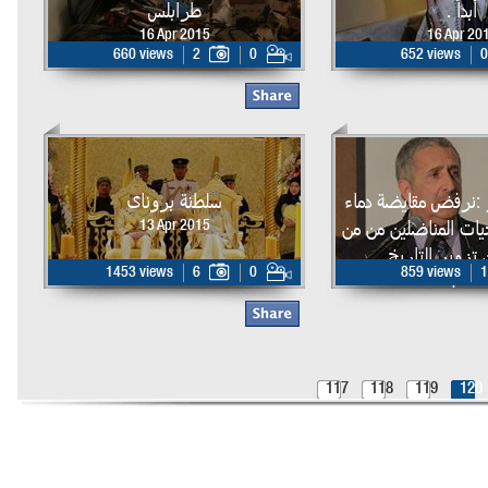
أبداً .
طرابلس
16 Apr 2015
16 Apr 20
660 views
2
0
652 views
0
 :نرفض مقايضة دماء
سلطنة بروناى
ات المناضلين من من
13 Apr 2015
 تزوير التاريخ
1453 views
6
0
859 views
1
13 Apr 20
117
118
119
120