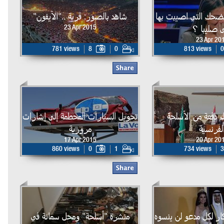
لضحك التي اصيبت بها
شاهد بالصور: قرية .."الآيفون"
 صليبا ؟
23 Apr 2015
23 Apr 20
781 views
8
0
813 views
0
م دفعة من الأسلحة
تحويل السيارات المحطمة إلى إشارات
لفرنسية
مرورية
17 Apr 2015
20 Apr 20
860 views
0
1
734 views
3
ر لكل مدعو لن ينسوه
منشرة "أسلحة" ومحل سمانة في