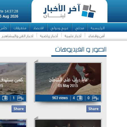
te 14:37:28
5 Aug 2026
الرئيسية
محلي
عربي ودولي
اقتصاد
متفرقات
كأس ال
أمن وقضاء
أخبار علمية
أخبار رياضية
اخبار الفن والمشاهير
الصور و الفيديوهات
مايا دياب على الشاطئ
كمين يستهدف 
15
05 May 2015
1
963 views
4
0