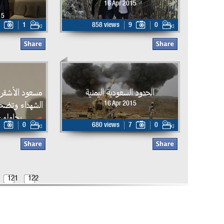
16 Apr 2015
15
1
858 views
9
0
الحدود السعودية اليمنية
مسعود الأشقر
الشهداء وتضحي
16 Apr 2015
يحاولون
0
680 views
7
0
15
121
122