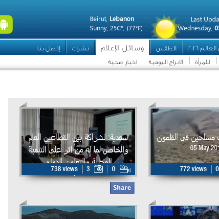
Beirut,
Lebanon
Last Upda
Sunny,
25C°,
(77°F)
Wednesday,
0
وسائل الإعلام
عالم 2026
الطقس
نشرات
إتصل بنا
للمرأة
الابراج اليومية
اخبار صحية
مسلحين في القلمون
سعدية: لشراكة بين القطاعين العام
والخاص لما له من اثر على التنمية
05 May 20
المحلية والتعاون الدولي
738 views
3
0
772 views
0
25 Apr 2015