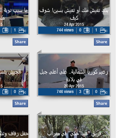
بدّك تعيش ملك أو تعيش بسين! شوف
ما سبب نوبة ا
كيف
منى
15
24 Apr 2015
1
744 views
0
1
زعيم كوريا الشمالية.. على أعلى جبل
الجيش يتسل
في بلاده
ا
15
20 Apr 2015
0
746 views
3
0
فريق "هيدا حكي" في معراب
حفل زفاف وتذكا