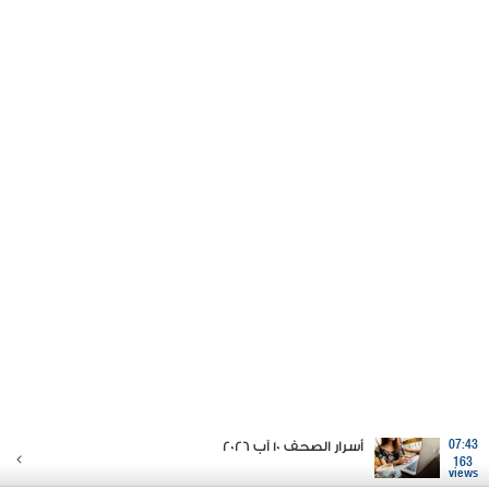
07:43
أسرار الصحف 10 آب 2026
163
views