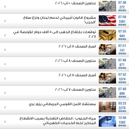
07:38
عناوين الصحف 10 آب 2026
272
views
07:59
مشروع قانون أميركي لدعم لبنان ونزع سلاح
1081
"الحزب"
views
07:55
توقّعات بارتفاع الذهب إلى 5 آلاف دولار للأونصة في
2027
944
views
07:51
اسرار الصحف 8 آب 2026
747
views
07:48
عناوين الصحف 8 آب 2026
871
views
07:52
أسرار الصحف 7 آب 2026
1074
views
07:48
عناوين الصحف 7 آب 2026
898
views
03:23
مستشار الأمن القومي البريطاني يزور بري
2278
views
12:58
مياه الجنوب : انخفاض التغذية بسبب الانقطاع
1562
المتكرر لخط الخدمات الكهربائي
views