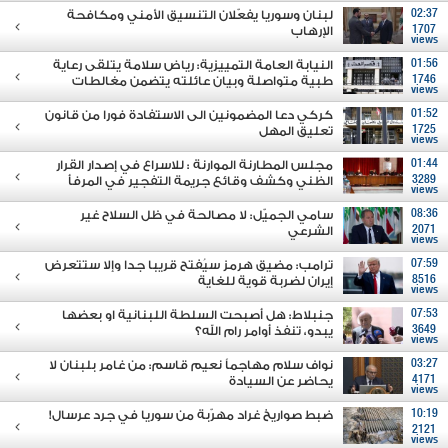
02:37
لبنان وسوريا يفعّلان التنسيق الأمني ومكافحة
1707
الإرهاب
views
01:56
النيابة العامة التمييزية: رياض سلامة يتلقى رعاية
1746
طبية متواصلة وبيان عائلته يتضمن مغالطات
views
01:52
كركي دعا المضمونين الى الاستفادة فورا من قانون
1725
تعليق المهل
views
01:44
مجلس المطارنة الموارنة : للاسراع في إصدار القرار
3289
الظني وكشف وقائع جريمة التفجير في المرفأ
views
08:36
سامي الجميّل: لا مصالحة في ظل السلاح غير
2071
الشرعي
views
07:59
ترامب: مضيق هرمز سيُفتح قريبا جدا وإلا ستتعرض
8516
إيران لضربة قوية للغاية
views
07:53
جنبلاط: هل أصبحت السلطة اللبنانية او بعضها
3649
يبدو، تنفذ أوامر رام الله؟
views
03:27
نواف سلام مهاجماً نعيم قاسم: من غامر بلبنان لا
4171
يحاضر عن السيادة
views
10:19
ضبط صواريخ غراد مهرّبة من سوريا في جرد عرسال!
2121
views