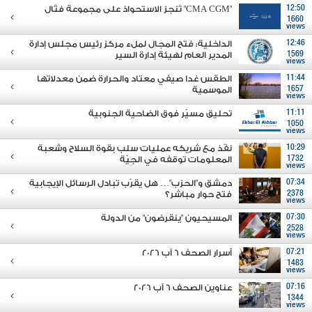
12:50
"CMA CGM" تُنجز الاستحواذ على مجموعة فتّال
1660
views
12:46
الداخلية: فتح المجال لملء مركز رئيس مجلس إدارة
1569
المدير العام لهيئة إدارة السير
views
11:44
الطقس غدا صيفي معتاد والحرارة ضمن معدلاتها
1657
الموسمية
views
11:11
تحليق مسيّر فوق الضاحية الجنوبية
1050
views
10:29
نفّذ مع شريكه عمليات سلب بقوة السلاح وشعبة
1732
المعلومات توقفه في الجِيّة
views
07:34
دمشق و"الحزب"… هل يقرّب تبادل الرسائل الإيجابية
2378
فتح حوار مباشر؟
views
07:30
المسيحيون "ينقرضون" من الدولة
2528
views
07:21
أسرار الصحف 6 آب 2026
1483
views
07:16
عناوين الصحف 6 آب 2026
1344
views