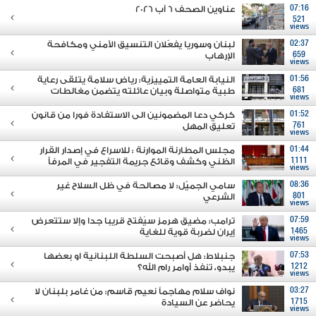
07:16
عناوين الصحف 6 آب 2026
521
views
02:37
لبنان وسوريا يفعّلان التنسيق الأمني ومكافحة
659
الإرهاب
views
01:56
النيابة العامة التمييزية: رياض سلامة يتلقى رعاية
681
طبية متواصلة وبيان عائلته يتضمن مغالطات
views
01:52
كركي دعا المضمونين الى الاستفادة فورا من قانون
761
تعليق المهل
views
01:44
مجلس المطارنة الموارنة : للاسراع في إصدار القرار
1111
الظني وكشف وقائع جريمة التفجير في المرفأ
views
08:36
سامي الجميّل: لا مصالحة في ظل السلاح غير
801
الشرعي
views
07:59
ترامب: مضيق هرمز سيُفتح قريبا جدا وإلا ستتعرض
1465
إيران لضربة قوية للغاية
views
07:53
جنبلاط: هل أصبحت السلطة اللبنانية او بعضها
1212
يبدو، تنفذ أوامر رام الله؟
views
03:27
نواف سلام مهاجماً نعيم قاسم: من غامر بلبنان لا
1715
يحاضر عن السيادة
views