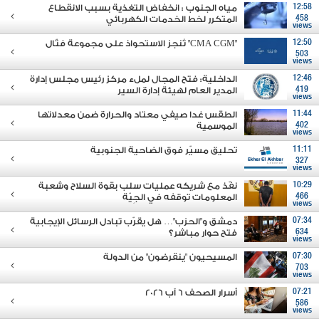
12:58
مياه الجنوب : انخفاض التغذية بسبب الانقطاع
458
المتكرر لخط الخدمات الكهربائي
views
12:50
"CMA CGM" تُنجز الاستحواذ على مجموعة فتّال
503
views
12:46
الداخلية: فتح المجال لملء مركز رئيس مجلس إدارة
419
المدير العام لهيئة إدارة السير
views
11:44
الطقس غدا صيفي معتاد والحرارة ضمن معدلاتها
402
الموسمية
views
11:11
تحليق مسيّر فوق الضاحية الجنوبية
327
views
10:29
نفّذ مع شريكه عمليات سلب بقوة السلاح وشعبة
466
المعلومات توقفه في الجِيّة
views
07:34
دمشق و"الحزب"… هل يقرّب تبادل الرسائل الإيجابية
634
فتح حوار مباشر؟
views
07:30
المسيحيون "ينقرضون" من الدولة
703
views
07:21
أسرار الصحف 6 آب 2026
586
views