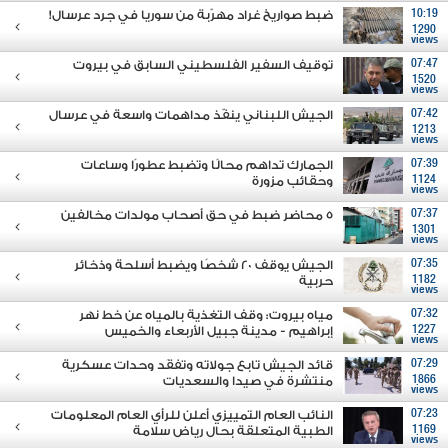
10:19
ضبط صواريخ غراد مهرّبة من سوريا في جرد عرسال!
1290
views
07:47
توقيف السفير الفلسطيني السابق في بيروت
1520
views
07:42
الجيش اللبناني ينفّذ مداهمات واسعة في عرسال
1213
views
07:39
الجمارك تداهم محالًا وتضبط عطورًا وساعات
1124
وحقائب مزورة
views
07:37
5 محاضر ضبط في حق أصحاب مولدات مخالفين
1301
views
07:35
الجيش يوقف 20 شخصًا ويضبط أسلحة وذخائر
1182
حربية
views
07:32
مياه بيروت: وقف التغذية بالمياه عن خط نهر
1227
إبراهيم - مدينة جبيل الأربعاء والخميس
views
07:29
قائد الجيش تابع جولاته وتفقَد وحدات عسكرية
1866
منتشرة في صيدا والسعديات
views
07:23
النائب العام التمييزي أعلن للرأي العام المعلومات
1169
الطبية المتعلقة بحال رياض سلامة
views