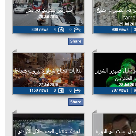
 في الصين ... بطيخ
ملياردير سعودي في لندن
carré
28 Jul 2015
29 Jul 20
839 views
4
0
909 views
3
يء ليل ضهور الشوير
النفايات تجتاح شوارع بيروت صباحا
 المغتربين
...!
27 Jul 2015
28 Jul 20
1150 views
8
0
797 views
6
ميدل ايست الى الدورة
لحظة اغتتيال العميد طلال الاردني