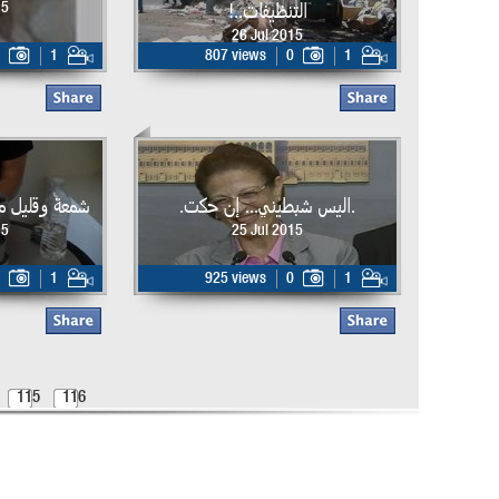
التنظيفات..!
15
26 Jul 2015
1
807 views
0
1
.اليس شبطيني... إن حكت.
شمعة وقليل م
15
25 Jul 2015
1
925 views
0
1
115
116