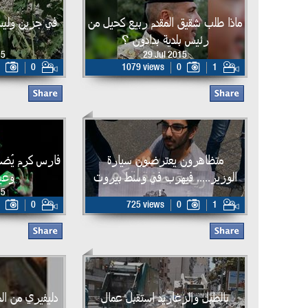
ماذا طلب شقيق المقدم ربيع كحيل من
في جزين وليس
رئيس بلدية بدادون ؟
15
29 Jul 2015
0
1079 views
0
1
متظاهرون يعترضون سيارة
فارس كرم يُض
الوزير..... فيهرب في وسط بيروت
وعيد
....!
15
0
725 views
0
1
28 Jul 2015
بالطبل والزغاريد استقبل عمال
دليفيري من ال