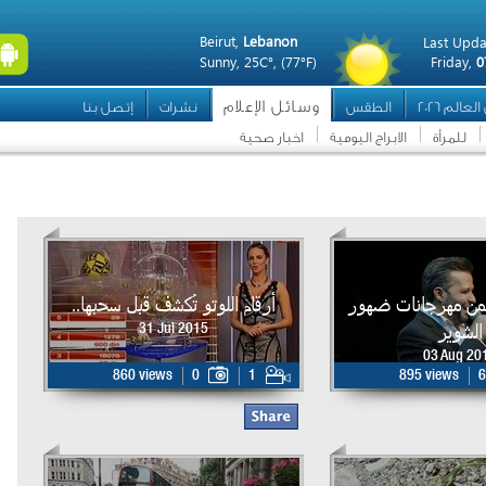
Beirut,
Lebanon
Last Upda
Sunny,
25C°,
(77°F)
Friday,
0
وسائل الإعلام
عالم 2026
الطقس
نشرات
إتصل بنا
للمرأة
الابراج اليومية
اخبار صحية
من مهرجانات ضهور
أرقام اللوتو تُكشف قبل سحبها..
الشوير
31 Jul 2015
03 Aug 20
860 views
0
1
895 views
6