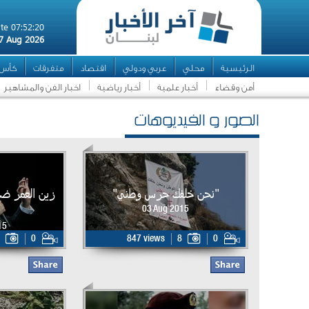
te 07:52:20
7 Aug 2026
الرئيسية
محلي
عربي ودولي
اقتصاد
متفرقات
كأس ال
أمن وقضاء
أخبار علمية
أخبار رياضية
اخبار الفن والمشاهير
الصور و الفيديوهات
"نحن خلفك حرس وطني"
زين العمر ض
03 Aug 2015
15
0
847 views
8
0