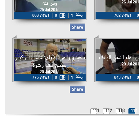
ومرافقه
26 Jul 20
25 Jul 2015
806 views
0
1
762 views
0
ن الماء لشحن الهاتف
بالفيديو وللمرة الأولى: غسان سركيس
يفضح ملف رشوة
20 Jul 20
20 Jul 2015
775 views
0
1
843 views
0
111
112
113
114