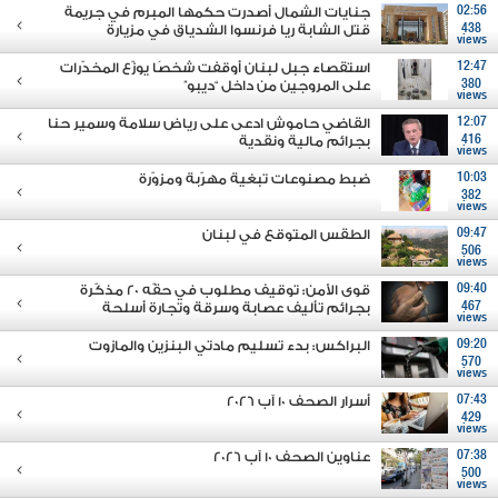
02:56
جنايات الشمال أصدرت حكمها المبرم في جريمة
438
قتل الشابة ريا فرنسوا الشدياق في مزيارة
views
12:47
استقصاء جبل لبنان أوقفت شخصًا يوزّع المخدّرات
380
على المروجين من داخل “ديبو”
views
12:07
القاضي حاموش ادعى على رياض سلامة وسمير حنا
416
بجرائم مالية ونقدية
views
10:03
ضبط مصنوعات تبغية مهرّبة ومزوّرة
382
views
09:47
الطقس المتوقع في لبنان
506
views
09:40
قوى الأمن: توقيف مطلوب في حقّه 20 مذكّرة
467
بجرائم تأليف عصابة وسرقة وتجارة أسلحة
views
09:20
البراكس: بدء تسليم مادتي البنزين والمازوت
570
views
07:43
أسرار الصحف 10 آب 2026
429
views
07:38
عناوين الصحف 10 آب 2026
500
views