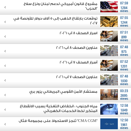
07:59
مشروع قانون أميركي لدعم لبنان ونزع سلاح
1284
"الحزب"
views
07:55
توقّعات بارتفاع الذهب إلى 5 آلاف دولار للأونصة في
2027
1244
views
07:51
اسرار الصحف 8 آب 2026
899
views
07:48
عناوين الصحف 8 آب 2026
975
views
07:52
أسرار الصحف 7 آب 2026
1201
views
07:48
عناوين الصحف 7 آب 2026
1030
views
03:23
مستشار الأمن القومي البريطاني يزور بري
2695
views
12:58
مياه الجنوب : انخفاض التغذية بسبب الانقطاع
1849
المتكرر لخط الخدمات الكهربائي
views
12:50
"CMA CGM" تُنجز الاستحواذ على مجموعة فتّال
1961
views