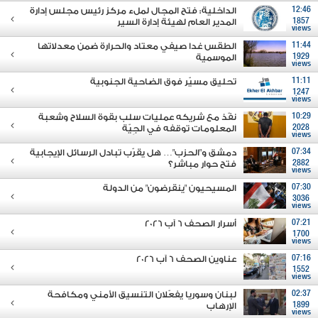
12:46
الداخلية: فتح المجال لملء مركز رئيس مجلس إدارة
1857
المدير العام لهيئة إدارة السير
views
11:44
الطقس غدا صيفي معتاد والحرارة ضمن معدلاتها
1929
الموسمية
views
11:11
تحليق مسيّر فوق الضاحية الجنوبية
1247
views
10:29
نفّذ مع شريكه عمليات سلب بقوة السلاح وشعبة
2028
المعلومات توقفه في الجِيّة
views
07:34
دمشق و"الحزب"… هل يقرّب تبادل الرسائل الإيجابية
2882
فتح حوار مباشر؟
views
07:30
المسيحيون "ينقرضون" من الدولة
3036
views
07:21
أسرار الصحف 6 آب 2026
1700
views
07:16
عناوين الصحف 6 آب 2026
1552
views
02:37
لبنان وسوريا يفعّلان التنسيق الأمني ومكافحة
1899
الإرهاب
views