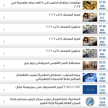
07:55
توقّعات بارتفاع الذهب إلى 5 آلاف دولار للأونصة في
2027
459
views
07:51
اسرار الصحف 8 آب 2026
377
views
07:48
عناوين الصحف 8 آب 2026
485
views
07:52
أسرار الصحف 7 آب 2026
693
views
07:48
عناوين الصحف 7 آب 2026
643
views
03:23
مستشار الأمن القومي البريطاني يزور بري
1491
views
12:58
مياه الجنوب : انخفاض التغذية بسبب الانقطاع
1067
المتكرر لخط الخدمات الكهربائي
views
12:50
"CMA CGM" تُنجز الاستحواذ على مجموعة فتّال
1101
views
12:46
الداخلية: فتح المجال لملء مركز رئيس مجلس إدارة
1024
المدير العام لهيئة إدارة السير
views