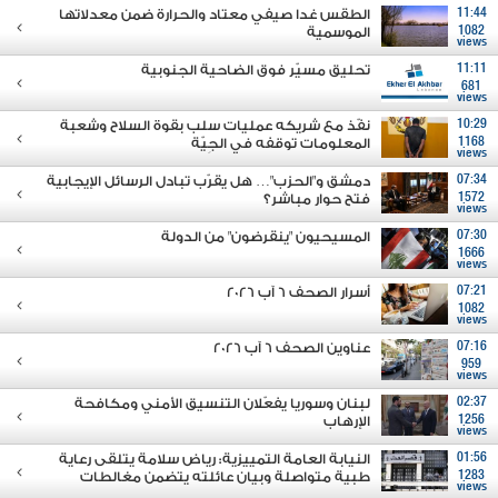
11:44
الطقس غدا صيفي معتاد والحرارة ضمن معدلاتها
1082
الموسمية
views
11:11
تحليق مسيّر فوق الضاحية الجنوبية
681
views
10:29
نفّذ مع شريكه عمليات سلب بقوة السلاح وشعبة
1168
المعلومات توقفه في الجِيّة
views
07:34
دمشق و"الحزب"… هل يقرّب تبادل الرسائل الإيجابية
1572
فتح حوار مباشر؟
views
07:30
المسيحيون "ينقرضون" من الدولة
1666
views
07:21
أسرار الصحف 6 آب 2026
1082
views
07:16
عناوين الصحف 6 آب 2026
959
views
02:37
لبنان وسوريا يفعّلان التنسيق الأمني ومكافحة
1256
الإرهاب
views
01:56
النيابة العامة التمييزية: رياض سلامة يتلقى رعاية
1283
طبية متواصلة وبيان عائلته يتضمن مغالطات
views