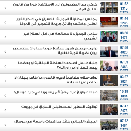
01:52
كركي دعا المضمونين الى الاستفادة فورا من قانون
1315
تعليق المهل
views
01:44
مجلس المطارنة الموارنة : للاسراع في إصدار القرار
2236
الظني وكشف وقائع جريمة التفجير في المرفأ
views
08:36
سامي الجميّل: لا مصالحة في ظل السلاح غير
1471
الشرعي
views
07:59
ترامب: مضيق هرمز سيُفتح قريبا جدا وإلا ستتعرض
4020
إيران لضربة قوية للغاية
views
07:53
جنبلاط: هل أصبحت السلطة اللبنانية او بعضها
2468
يبدو، تنفذ أوامر رام الله؟
views
03:27
نواف سلام مهاجماً نعيم قاسم: من غامر بلبنان لا
3024
يحاضر عن السيادة
views
10:19
ضبط صواريخ غراد مهرّبة من سوريا في جرد عرسال!
1834
views
07:47
توقيف السفير الفلسطيني السابق في بيروت
2473
views
07:42
الجيش اللبناني ينفّذ مداهمات واسعة في عرسال
1484
views