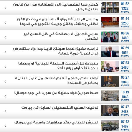
01:52
كركي دعا المضمونين الى الاستفادة فورا من قانون
1322
تعليق المهل
views
01:44
مجلس المطارنة الموارنة : للاسراع في إصدار القرار
2256
الظني وكشف وقائع جريمة التفجير في المرفأ
views
08:36
سامي الجميّل: لا مصالحة في ظل السلاح غير
1480
الشرعي
views
07:59
ترامب: مضيق هرمز سيُفتح قريبا جدا وإلا ستتعرض
4054
إيران لضربة قوية للغاية
views
07:53
جنبلاط: هل أصبحت السلطة اللبنانية او بعضها
2486
يبدو، تنفذ أوامر رام الله؟
views
03:27
نواف سلام مهاجماً نعيم قاسم: من غامر بلبنان لا
3048
يحاضر عن السيادة
views
10:19
ضبط صواريخ غراد مهرّبة من سوريا في جرد عرسال!
1843
views
07:47
توقيف السفير الفلسطيني السابق في بيروت
2488
views
07:42
الجيش اللبناني ينفّذ مداهمات واسعة في عرسال
1487
views