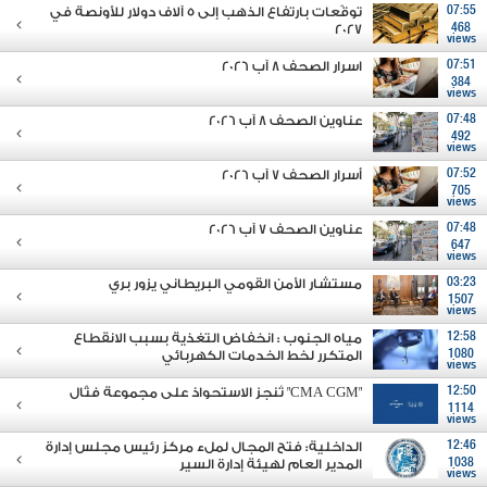
07:55
توقّعات بارتفاع الذهب إلى 5 آلاف دولار للأونصة في
2027
468
views
07:51
اسرار الصحف 8 آب 2026
384
views
07:48
عناوين الصحف 8 آب 2026
492
views
07:52
أسرار الصحف 7 آب 2026
705
views
07:48
عناوين الصحف 7 آب 2026
647
views
03:23
مستشار الأمن القومي البريطاني يزور بري
1507
views
12:58
مياه الجنوب : انخفاض التغذية بسبب الانقطاع
1080
المتكرر لخط الخدمات الكهربائي
views
12:50
"CMA CGM" تُنجز الاستحواذ على مجموعة فتّال
1114
views
12:46
الداخلية: فتح المجال لملء مركز رئيس مجلس إدارة
1038
المدير العام لهيئة إدارة السير
views