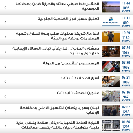
11:44
الطقس غدا صيفي معتاد والحرارة ضمن معدلاتها
1095
الموسمية
views
11:11
تحليق مسيّر فوق الضاحية الجنوبية
690
views
10:29
نفّذ مع شريكه عمليات سلب بقوة السلاح وشعبة
1180
المعلومات توقفه في الجِيّة
views
07:34
دمشق و"الحزب"… هل يقرّب تبادل الرسائل الإيجابية
1587
فتح حوار مباشر؟
views
07:30
المسيحيون "ينقرضون" من الدولة
1682
views
07:21
أسرار الصحف 6 آب 2026
1089
views
07:16
عناوين الصحف 6 آب 2026
967
views
02:37
لبنان وسوريا يفعّلان التنسيق الأمني ومكافحة
1263
الإرهاب
views
01:56
النيابة العامة التمييزية: رياض سلامة يتلقى رعاية
1293
طبية متواصلة وبيان عائلته يتضمن مغالطات
views