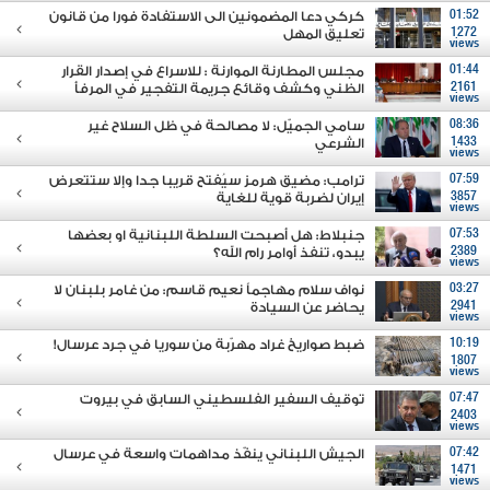
01:52
كركي دعا المضمونين الى الاستفادة فورا من قانون
1272
تعليق المهل
views
01:44
مجلس المطارنة الموارنة : للاسراع في إصدار القرار
2161
الظني وكشف وقائع جريمة التفجير في المرفأ
views
08:36
سامي الجميّل: لا مصالحة في ظل السلاح غير
1433
الشرعي
views
07:59
ترامب: مضيق هرمز سيُفتح قريبا جدا وإلا ستتعرض
3857
إيران لضربة قوية للغاية
views
07:53
جنبلاط: هل أصبحت السلطة اللبنانية او بعضها
2389
يبدو، تنفذ أوامر رام الله؟
views
03:27
نواف سلام مهاجماً نعيم قاسم: من غامر بلبنان لا
2941
يحاضر عن السيادة
views
10:19
ضبط صواريخ غراد مهرّبة من سوريا في جرد عرسال!
1807
views
07:47
توقيف السفير الفلسطيني السابق في بيروت
2403
views
07:42
الجيش اللبناني ينفّذ مداهمات واسعة في عرسال
1471
views