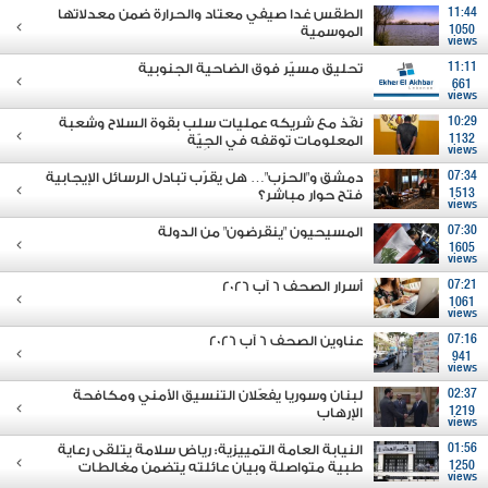
11:44
الطقس غدا صيفي معتاد والحرارة ضمن معدلاتها
1050
الموسمية
views
11:11
تحليق مسيّر فوق الضاحية الجنوبية
661
views
10:29
نفّذ مع شريكه عمليات سلب بقوة السلاح وشعبة
1132
المعلومات توقفه في الجِيّة
views
07:34
دمشق و"الحزب"… هل يقرّب تبادل الرسائل الإيجابية
1513
فتح حوار مباشر؟
views
07:30
المسيحيون "ينقرضون" من الدولة
1605
views
07:21
أسرار الصحف 6 آب 2026
1061
views
07:16
عناوين الصحف 6 آب 2026
941
views
02:37
لبنان وسوريا يفعّلان التنسيق الأمني ومكافحة
1219
الإرهاب
views
01:56
النيابة العامة التمييزية: رياض سلامة يتلقى رعاية
1250
طبية متواصلة وبيان عائلته يتضمن مغالطات
views