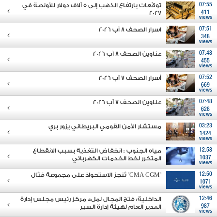
07:55
توقّعات بارتفاع الذهب إلى 5 آلاف دولار للأونصة في
2027
411
views
07:51
اسرار الصحف 8 آب 2026
348
views
07:48
عناوين الصحف 8 آب 2026
455
views
07:52
أسرار الصحف 7 آب 2026
669
views
07:48
عناوين الصحف 7 آب 2026
628
views
03:23
مستشار الأمن القومي البريطاني يزور بري
1424
views
12:58
مياه الجنوب : انخفاض التغذية بسبب الانقطاع
1037
المتكرر لخط الخدمات الكهربائي
views
12:50
"CMA CGM" تُنجز الاستحواذ على مجموعة فتّال
1071
views
12:46
الداخلية: فتح المجال لملء مركز رئيس مجلس إدارة
987
المدير العام لهيئة إدارة السير
views