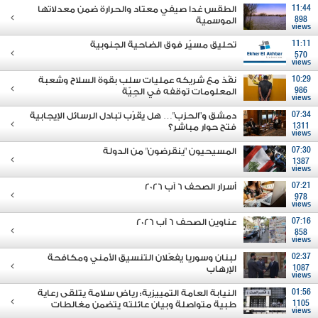
11:44
الطقس غدا صيفي معتاد والحرارة ضمن معدلاتها
898
الموسمية
views
11:11
تحليق مسيّر فوق الضاحية الجنوبية
570
views
10:29
نفّذ مع شريكه عمليات سلب بقوة السلاح وشعبة
986
المعلومات توقفه في الجِيّة
views
07:34
دمشق و"الحزب"… هل يقرّب تبادل الرسائل الإيجابية
1311
فتح حوار مباشر؟
views
07:30
المسيحيون "ينقرضون" من الدولة
1387
views
07:21
أسرار الصحف 6 آب 2026
978
views
07:16
عناوين الصحف 6 آب 2026
858
views
02:37
لبنان وسوريا يفعّلان التنسيق الأمني ومكافحة
1087
الإرهاب
views
01:56
النيابة العامة التمييزية: رياض سلامة يتلقى رعاية
1105
طبية متواصلة وبيان عائلته يتضمن مغالطات
views