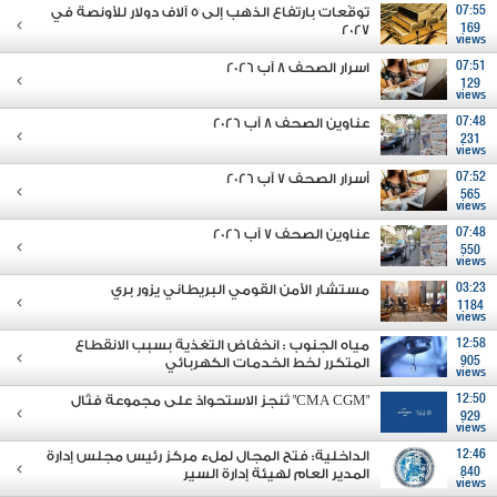
07:55
توقّعات بارتفاع الذهب إلى 5 آلاف دولار للأونصة في
2027
169
views
07:51
اسرار الصحف 8 آب 2026
129
views
07:48
عناوين الصحف 8 آب 2026
231
views
07:52
أسرار الصحف 7 آب 2026
565
views
07:48
عناوين الصحف 7 آب 2026
550
views
03:23
مستشار الأمن القومي البريطاني يزور بري
1184
views
12:58
مياه الجنوب : انخفاض التغذية بسبب الانقطاع
905
المتكرر لخط الخدمات الكهربائي
views
12:50
"CMA CGM" تُنجز الاستحواذ على مجموعة فتّال
929
views
12:46
الداخلية: فتح المجال لملء مركز رئيس مجلس إدارة
840
المدير العام لهيئة إدارة السير
views