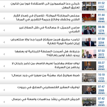
01:52
كركي دعا المضمونين الى الاستفادة فورا من قانون
1157
تعليق المهل
views
01:44
مجلس المطارنة الموارنة : للاسراع في إصدار القرار
1848
الظني وكشف وقائع جريمة التفجير في المرفأ
views
08:36
سامي الجميّل: لا مصالحة في ظل السلاح غير
1274
الشرعي
views
07:59
ترامب: مضيق هرمز سيُفتح قريبا جدا وإلا ستتعرض
3204
إيران لضربة قوية للغاية
views
07:53
جنبلاط: هل أصبحت السلطة اللبنانية او بعضها
2072
يبدو، تنفذ أوامر رام الله؟
views
03:27
نواف سلام مهاجماً نعيم قاسم: من غامر بلبنان لا
2642
يحاضر عن السيادة
views
10:19
ضبط صواريخ غراد مهرّبة من سوريا في جرد عرسال!
1723
views
07:47
توقيف السفير الفلسطيني السابق في بيروت
2088
views
07:42
الجيش اللبناني ينفّذ مداهمات واسعة في عرسال
1407
views