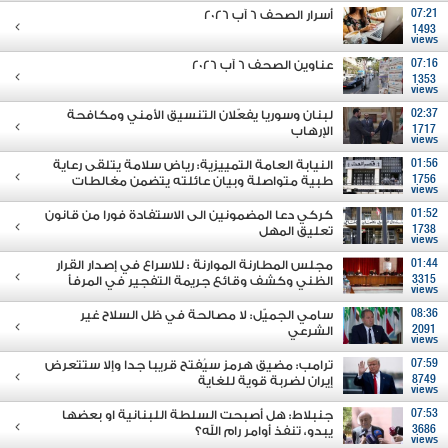
07:21
أسرار الصحف 6 آب 2026
1493
views
07:16
عناوين الصحف 6 آب 2026
1353
views
02:37
لبنان وسوريا يفعّلان التنسيق الأمني ومكافحة
1717
الإرهاب
views
01:56
النيابة العامة التمييزية: رياض سلامة يتلقى رعاية
1756
طبية متواصلة وبيان عائلته يتضمن مغالطات
views
01:52
كركي دعا المضمونين الى الاستفادة فورا من قانون
1738
تعليق المهل
views
01:44
مجلس المطارنة الموارنة : للاسراع في إصدار القرار
3315
الظني وكشف وقائع جريمة التفجير في المرفأ
views
08:36
سامي الجميّل: لا مصالحة في ظل السلاح غير
2091
الشرعي
views
07:59
ترامب: مضيق هرمز سيُفتح قريبا جدا وإلا ستتعرض
8749
إيران لضربة قوية للغاية
views
07:53
جنبلاط: هل أصبحت السلطة اللبنانية او بعضها
3686
يبدو، تنفذ أوامر رام الله؟
views