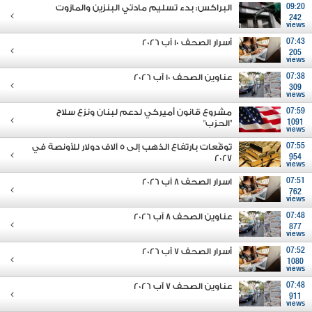
09:20
البراكس: بدء تسليم مادتي البنزين والمازوت
242
views
07:43
أسرار الصحف 10 آب 2026
205
views
07:38
عناوين الصحف 10 آب 2026
309
views
07:59
مشروع قانون أميركي لدعم لبنان ونزع سلاح
1091
"الحزب"
views
07:55
توقّعات بارتفاع الذهب إلى 5 آلاف دولار للأونصة في
2027
954
views
07:51
اسرار الصحف 8 آب 2026
762
views
07:48
عناوين الصحف 8 آب 2026
877
views
07:52
أسرار الصحف 7 آب 2026
1080
views
07:48
عناوين الصحف 7 آب 2026
911
views