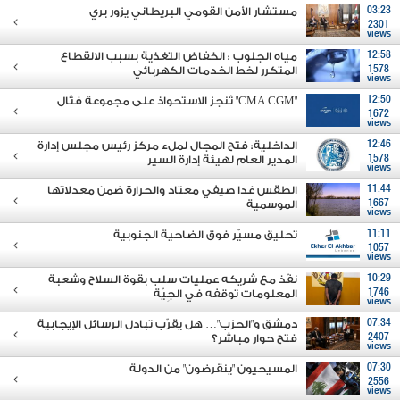
03:23
مستشار الأمن القومي البريطاني يزور بري
2301
views
12:58
مياه الجنوب : انخفاض التغذية بسبب الانقطاع
1578
المتكرر لخط الخدمات الكهربائي
views
12:50
"CMA CGM" تُنجز الاستحواذ على مجموعة فتّال
1672
views
12:46
الداخلية: فتح المجال لملء مركز رئيس مجلس إدارة
1578
المدير العام لهيئة إدارة السير
views
11:44
الطقس غدا صيفي معتاد والحرارة ضمن معدلاتها
1667
الموسمية
views
11:11
تحليق مسيّر فوق الضاحية الجنوبية
1057
views
10:29
نفّذ مع شريكه عمليات سلب بقوة السلاح وشعبة
1746
المعلومات توقفه في الجِيّة
views
07:34
دمشق و"الحزب"… هل يقرّب تبادل الرسائل الإيجابية
2407
فتح حوار مباشر؟
views
07:30
المسيحيون "ينقرضون" من الدولة
2556
views