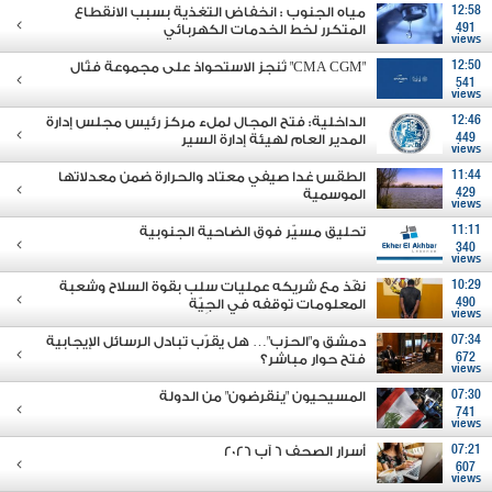
12:58
مياه الجنوب : انخفاض التغذية بسبب الانقطاع
491
المتكرر لخط الخدمات الكهربائي
views
12:50
"CMA CGM" تُنجز الاستحواذ على مجموعة فتّال
541
views
12:46
الداخلية: فتح المجال لملء مركز رئيس مجلس إدارة
449
المدير العام لهيئة إدارة السير
views
11:44
الطقس غدا صيفي معتاد والحرارة ضمن معدلاتها
429
الموسمية
views
11:11
تحليق مسيّر فوق الضاحية الجنوبية
340
views
10:29
نفّذ مع شريكه عمليات سلب بقوة السلاح وشعبة
490
المعلومات توقفه في الجِيّة
views
07:34
دمشق و"الحزب"… هل يقرّب تبادل الرسائل الإيجابية
672
فتح حوار مباشر؟
views
07:30
المسيحيون "ينقرضون" من الدولة
741
views
07:21
أسرار الصحف 6 آب 2026
607
views