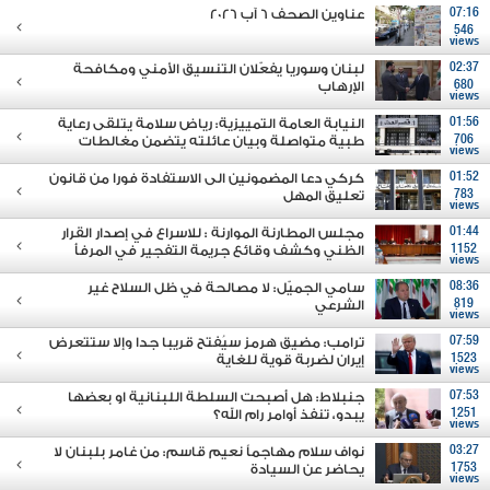
07:16
عناوين الصحف 6 آب 2026
546
views
02:37
لبنان وسوريا يفعّلان التنسيق الأمني ومكافحة
680
الإرهاب
views
01:56
النيابة العامة التمييزية: رياض سلامة يتلقى رعاية
706
طبية متواصلة وبيان عائلته يتضمن مغالطات
views
01:52
كركي دعا المضمونين الى الاستفادة فورا من قانون
783
تعليق المهل
views
01:44
مجلس المطارنة الموارنة : للاسراع في إصدار القرار
1152
الظني وكشف وقائع جريمة التفجير في المرفأ
views
08:36
سامي الجميّل: لا مصالحة في ظل السلاح غير
819
الشرعي
views
07:59
ترامب: مضيق هرمز سيُفتح قريبا جدا وإلا ستتعرض
1523
إيران لضربة قوية للغاية
views
07:53
جنبلاط: هل أصبحت السلطة اللبنانية او بعضها
1251
يبدو، تنفذ أوامر رام الله؟
views
03:27
نواف سلام مهاجماً نعيم قاسم: من غامر بلبنان لا
1753
يحاضر عن السيادة
views