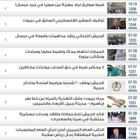
10:19
ضبط صواريخ غراد مهرّبة من سوريا في جرد عرسال!
1308
views
07:47
توقيف السفير الفلسطيني السابق في بيروت
1544
views
07:42
الجيش اللبناني ينفّذ مداهمات واسعة في عرسال
1225
views
07:39
الجمارك تداهم محالًا وتضبط عطورًا وساعات
1133
وحقائب مزورة
views
07:37
5 محاضر ضبط في حق أصحاب مولدات مخالفين
1321
views
07:35
الجيش يوقف 20 شخصًا ويضبط أسلحة وذخائر
1191
حربية
views
07:32
مياه بيروت: وقف التغذية بالمياه عن خط نهر
1251
إبراهيم - مدينة جبيل الأربعاء والخميس
views
07:29
قائد الجيش تابع جولاته وتفقَد وحدات عسكرية
1894
منتشرة في صيدا والسعديات
views
07:23
النائب العام التمييزي أعلن للرأي العام المعلومات
1184
الطبية المتعلقة بحال رياض سلامة
views