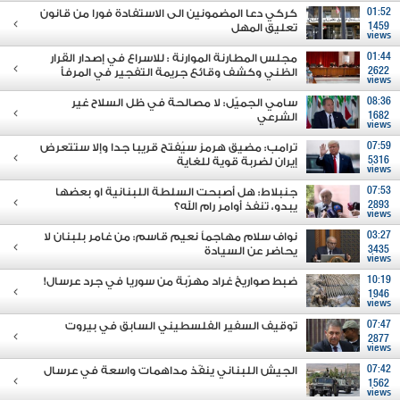
01:52
كركي دعا المضمونين الى الاستفادة فورا من قانون
1459
تعليق المهل
views
01:44
مجلس المطارنة الموارنة : للاسراع في إصدار القرار
2622
الظني وكشف وقائع جريمة التفجير في المرفأ
views
08:36
سامي الجميّل: لا مصالحة في ظل السلاح غير
1682
الشرعي
views
07:59
ترامب: مضيق هرمز سيُفتح قريبا جدا وإلا ستتعرض
5316
إيران لضربة قوية للغاية
views
07:53
جنبلاط: هل أصبحت السلطة اللبنانية او بعضها
2893
يبدو، تنفذ أوامر رام الله؟
views
03:27
نواف سلام مهاجماً نعيم قاسم: من غامر بلبنان لا
3435
يحاضر عن السيادة
views
10:19
ضبط صواريخ غراد مهرّبة من سوريا في جرد عرسال!
1946
views
07:47
توقيف السفير الفلسطيني السابق في بيروت
2877
views
07:42
الجيش اللبناني ينفّذ مداهمات واسعة في عرسال
1562
views