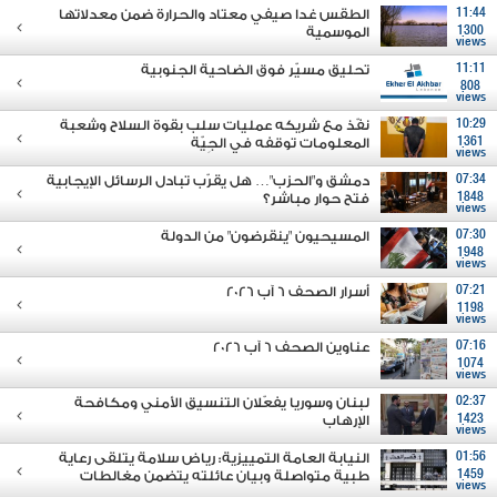
11:44
الطقس غدا صيفي معتاد والحرارة ضمن معدلاتها
1300
الموسمية
views
11:11
تحليق مسيّر فوق الضاحية الجنوبية
808
views
10:29
نفّذ مع شريكه عمليات سلب بقوة السلاح وشعبة
1361
المعلومات توقفه في الجِيّة
views
07:34
دمشق و"الحزب"… هل يقرّب تبادل الرسائل الإيجابية
1848
فتح حوار مباشر؟
views
07:30
المسيحيون "ينقرضون" من الدولة
1948
views
07:21
أسرار الصحف 6 آب 2026
1198
views
07:16
عناوين الصحف 6 آب 2026
1074
views
02:37
لبنان وسوريا يفعّلان التنسيق الأمني ومكافحة
1423
الإرهاب
views
01:56
النيابة العامة التمييزية: رياض سلامة يتلقى رعاية
1459
طبية متواصلة وبيان عائلته يتضمن مغالطات
views