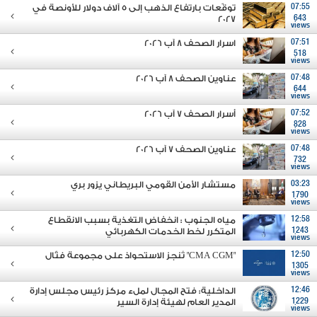
07:55
توقّعات بارتفاع الذهب إلى 5 آلاف دولار للأونصة في
2027
643
views
07:51
اسرار الصحف 8 آب 2026
518
views
07:48
عناوين الصحف 8 آب 2026
644
views
07:52
أسرار الصحف 7 آب 2026
828
views
07:48
عناوين الصحف 7 آب 2026
732
views
03:23
مستشار الأمن القومي البريطاني يزور بري
1790
views
12:58
مياه الجنوب : انخفاض التغذية بسبب الانقطاع
1243
المتكرر لخط الخدمات الكهربائي
views
12:50
"CMA CGM" تُنجز الاستحواذ على مجموعة فتّال
1305
views
12:46
الداخلية: فتح المجال لملء مركز رئيس مجلس إدارة
1229
المدير العام لهيئة إدارة السير
views