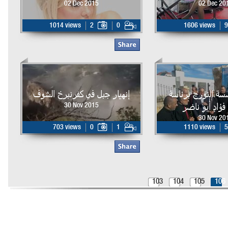
02 Dec 2015
02 Dec 20
1014 views
2
0
1606 views
9
سة النورج برئاسة
إنهيار جبل في كفرنبرخ الشوف
 فؤاد أبو ناضر
30 Nov 2015
30 Nov 20
703 views
0
1
1110 views
5
103
104
105
106