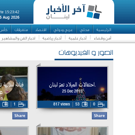
te 15:23:42
6 Aug 2026
الرئيسية
محلي
عربي ودولي
اقتصاد
متفرقات
كأس ال
أمن وقضاء
أخبار علمية
أخبار رياضية
اخبار الفن والمشاهير
الصور و الفيديوهات
.احتفالات الميلاد تعمّ لبنان
فنانة لبنانية
عل
25 Dec 2015
15
1
817 views
53
0