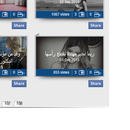
15
02 Dec 2015
0
1067 views
3
0
ريما نجيم مهددة بقطع رأسها
وفد من مؤس
الدكتور
01 Dec 2015
15
0
855 views
3
0
107
108