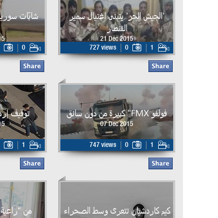
'الجيش الحر' يتبنى اغتيال سمير
شابّات سوريا
القنطار
15
21 Dec 2015
0
727 views
0
1
فولفو FMX" كبيرة من دون سائق
توقيف إرهاب
15
07 Dec 2015
1
747 views
0
1
كيم كاردشيان تتعرى وسط الصحراء
من “راعية 