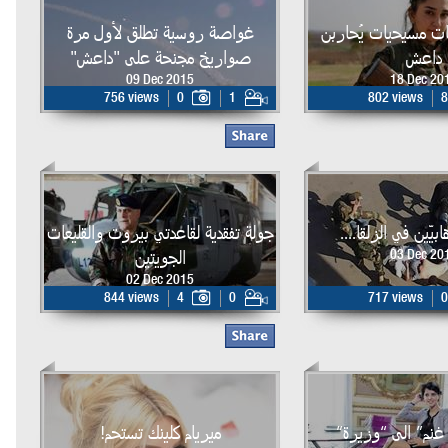
ت مسيحيات يُحاربن
غواصة روسية تطلق لأول مرة
داعش
صواريخ مجنحة على "داعش"
09 Dec 2015
18 Dec 20
756 views
0
1
802 views
8
يّين في الزلقا....
جولة تفقدية لقاعدتي بيروت والقليعات
الجويتين
03 Dec 20
02 Dec 2015
844 views
4
0
717 views
0
غنم” الى “وزيرة”
ميريام كلينك تستحم!