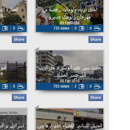
أجمل أزياء ولوحات راقصة من
العمارة ال
مهرجان ريو دي جينيرو
16
09 Feb 2016
0
735 views
9
0
حادث سير على اتوستراد جل الديب
قبو 
قبل جسر المشاة...
16
06 Feb 2016
0
783 views
2
0
الجيش اللبناني: القضاء على إرهابيين
اسرائيل تراقب