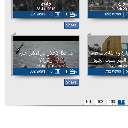
وريا...
وهمي
28 Jan 2016
01 Feb 20
664 views
0
1
692 views
7
انزلاق 15 سيارة و7 شاحنات على
هل هذا الإعلان هو الأكثر جنوناً
بيدر بسبب الجليد
وإثارة؟
25 Jan 2016
26 Jan 20
682 views
0
1
732 views
5
101
102
103
104