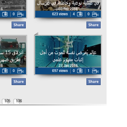
في عملية نوعية وخاطفة في عرسال
س
16
03 Feb 2016
0
623 views
4
0
عالم يُعرض نفسه للموت من أجل
إثبات مفهوم علمي
طريق ضهر ال
16
27 Jan 2016
0
697 views
0
1
105
106