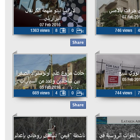
تي جرفت بالامس ..
لاريسا نيتو ملهمة الكرنفال
البرازيلي....
07 Feb 20
07 Feb 2016
1363 views
8
0
746 views
4
نووي للبيع
حادث مرّوع على أوتوستراد الصفرا
بين شاحنتين وعدد من السيارات
05 Feb 20
05 Feb 2016
669 views
4
0
744 views
7
 القوات الروسية في
ناشطة "فيمن" تستقبل روحاني بإعدام