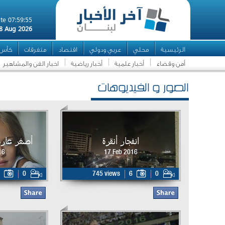
te 07:59:55
8 Aug 2026
الرئيسية
محلي
عربي ودولي
اقتصاد
متفرقات
كأس ال
أمن وقضاء
أخبار علمية
أخبار رياضية
اخبار الفن والمشاهير
الصور و الفيديوهات
انفجار أنقرة
أصغر عارضة
16
17 Feb 2016
0
745 views
6
0