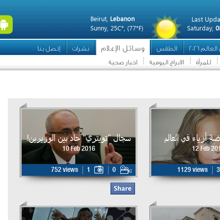
Beirut,
Lebanon
Last Upda
Sunny,
25C°,
(77°F)
Saturday,
0
وسائل الإعلام
عالم 2026
الطقس
نشرات
إتصل بنا
للمرأة
الابراج اليومية
اخبار صحية
 أزياء في العالم
سجال "تويتري" حاد بين الوزيرين!
10 Feb 2016
12 Feb 20
752 views
1
0
1129 views
3