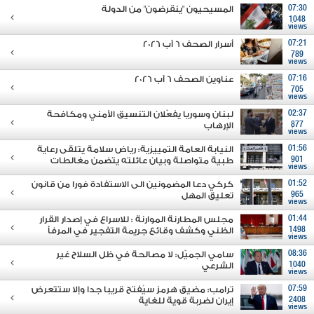
07:30
المسيحيون "ينقرضون" من الدولة
1048
views
07:21
أسرار الصحف 6 آب 2026
789
views
07:16
عناوين الصحف 6 آب 2026
705
views
02:37
لبنان وسوريا يفعّلان التنسيق الأمني ومكافحة
877
الإرهاب
views
01:56
النيابة العامة التمييزية: رياض سلامة يتلقى رعاية
901
طبية متواصلة وبيان عائلته يتضمن مغالطات
views
01:52
كركي دعا المضمونين الى الاستفادة فورا من قانون
965
تعليق المهل
views
01:44
مجلس المطارنة الموارنة : للاسراع في إصدار القرار
1498
الظني وكشف وقائع جريمة التفجير في المرفأ
views
08:36
سامي الجميّل: لا مصالحة في ظل السلاح غير
1040
الشرعي
views
07:59
ترامب: مضيق هرمز سيُفتح قريبا جدا وإلا ستتعرض
2408
إيران لضربة قوية للغاية
views