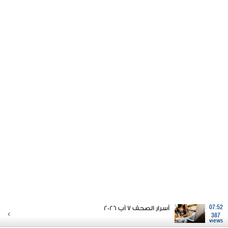
07:52
أسرار الصحف 7 آب 2026
387
views