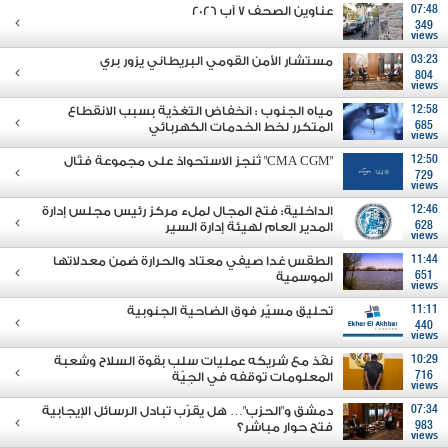
07:48
عناوين الصحف 7 آب 2026
349
views
03:23
مستشار الأمن القومي البريطاني يزور بري
804
views
12:58
مياه الجنوب : انخفاض التغذية بسبب الانقطاع
685
المتكرر لخط الخدمات الكهربائي
views
12:50
"CMA CGM" تُنجز الاستحواذ على مجموعة فتّال
729
views
12:46
الداخلية: فتح المجال لملء مركز رئيس مجلس إدارة
628
المدير العام لهيئة إدارة السير
views
11:44
الطقس غدا صيفي معتاد والحرارة ضمن معدلاتها
651
الموسمية
views
11:11
تحليق مسيّر فوق الضاحية الجنوبية
440
views
10:29
نفّذ مع شريكه عمليات سلب بقوة السلاح وشعبة
716
المعلومات توقفه في الجِيّة
views
07:34
دمشق و"الحزب"… هل يقرّب تبادل الرسائل الإيجابية
983
فتح حوار مباشر؟
views