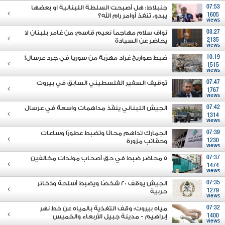
07:53
جنبلاط: هل أصبحت السلطة اللبنانية او بعضها
1605
يبدو، تنفذ أوامر رام الله؟
views
03:27
نواف سلام مهاجماً نعيم قاسم: من غامر بلبنان لا
2135
يحاضر عن السيادة
views
10:19
ضبط صواريخ غراد مهرّبة من سوريا في جرد عرسال!
1515
views
07:47
توقيف السفير الفلسطيني السابق في بيروت
1767
views
07:42
الجيش اللبناني ينفّذ مداهمات واسعة في عرسال
1314
views
07:39
الجمارك تداهم محالًا وتضبط عطورًا وساعات
1230
وحقائب مزورة
views
07:37
5 محاضر ضبط في حق أصحاب مولدات مخالفين
1474
views
07:35
الجيش يوقف 20 شخصًا ويضبط أسلحة وذخائر
1279
حربية
views
07:32
مياه بيروت: وقف التغذية بالمياه عن خط نهر
1400
إبراهيم - مدينة جبيل الأربعاء والخميس
views