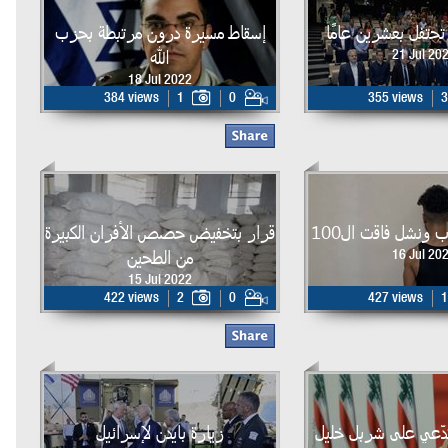
تحتفل بعشرين عامًا
إسقاط مسيرة درون مرتبطة بحزب
الله
21 Jul 20
18 Jul 2022
384 views
1
0
355 views
3
 ونشل فاقت ال100
قرار بتخفيض حصص الأفران الكبيرة
من الطحين
16 Jul 20
15 Jul 2022
422 views
2
0
427 views
1
دّعي على شربل خليل
زيارة بايدن لإسرائيل