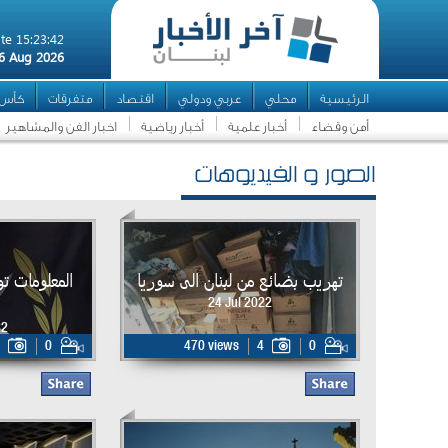
te 15:23:42
6 Aug 2026
الرئيسية
محلي
عربي ودولي
اقتصاد
متفرقات
كأس ال
أمن وقضاء
أخبار علمية
أخبار رياضية
اخبار الفن والمشاهير
الصور و الفيديوهات
تهريب بضائع من لبنان الى سوريا
المعلومات ت
24 Jul 2022
22
0
470 views
4
0