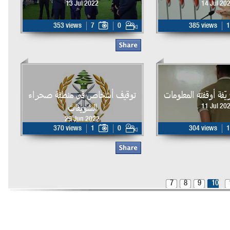
13 Jul 2022
14 Jul 20
353 views
7
0
385 views
1
ّفة أوقفته المعلومات
توقيف أشخاص في منطقة صحراء
الشويفات
11 Jul 20
29 Jun 2022
370 views
1
0
304 views
1
7
8
9
10