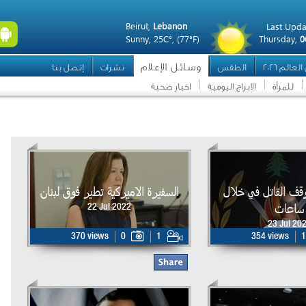
Beirut,
Lebanon
Last Upda
Sunny,
25C°,
(77°F)
Thursday,
0
وسائل الإعلام
عالم 2026
الطقس
نشرات
إتصل بنا
للمرأة
الابراج اليومية
اخبار صحية
وقف القاتل في خلال
السفيرة الاميركية تطير فوق لبنان
ساعات
22 Jul 2022
23 Jul 20
370 views
0
1
354 views
1