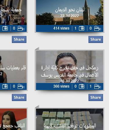
لبنان نحو الديمان
جمعية بسمة 
22
22 Jul 2022
0
414 views
1
0
زمكحل في حفل تخرج كليّة إدارة
قام بعمليات سلب
الأعمال في جامعة القديس يوسف
22
16 Jul 2022
0
366 views
0
1
المعلومات توقف المشتبه فيهما
النائب جعجع ت