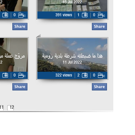
22
15 Jul 2022
0
391 views
1
0
هذا ما ضبطته شرطة بلدية رومية
مروّج عملة مزي
22
11 Jul 2022
0
322 views
2
0
11
12