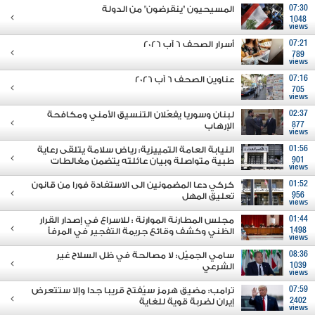
07:30
المسيحيون "ينقرضون" من الدولة
1048
views
07:21
أسرار الصحف 6 آب 2026
789
views
07:16
عناوين الصحف 6 آب 2026
705
views
02:37
لبنان وسوريا يفعّلان التنسيق الأمني ومكافحة
877
الإرهاب
views
01:56
النيابة العامة التمييزية: رياض سلامة يتلقى رعاية
901
طبية متواصلة وبيان عائلته يتضمن مغالطات
views
01:52
كركي دعا المضمونين الى الاستفادة فورا من قانون
956
تعليق المهل
views
01:44
مجلس المطارنة الموارنة : للاسراع في إصدار القرار
1498
الظني وكشف وقائع جريمة التفجير في المرفأ
views
08:36
سامي الجميّل: لا مصالحة في ظل السلاح غير
1039
الشرعي
views
07:59
ترامب: مضيق هرمز سيُفتح قريبا جدا وإلا ستتعرض
2402
إيران لضربة قوية للغاية
views