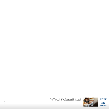
07:52
أسرار الصحف 7 آب 2026
387
views