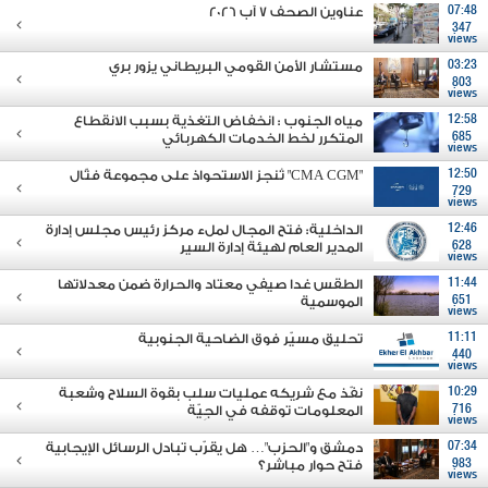
07:48
عناوين الصحف 7 آب 2026
347
views
03:23
مستشار الأمن القومي البريطاني يزور بري
803
views
12:58
مياه الجنوب : انخفاض التغذية بسبب الانقطاع
685
المتكرر لخط الخدمات الكهربائي
views
12:50
"CMA CGM" تُنجز الاستحواذ على مجموعة فتّال
729
views
12:46
الداخلية: فتح المجال لملء مركز رئيس مجلس إدارة
628
المدير العام لهيئة إدارة السير
views
11:44
الطقس غدا صيفي معتاد والحرارة ضمن معدلاتها
651
الموسمية
views
11:11
تحليق مسيّر فوق الضاحية الجنوبية
440
views
10:29
نفّذ مع شريكه عمليات سلب بقوة السلاح وشعبة
716
المعلومات توقفه في الجِيّة
views
07:34
دمشق و"الحزب"… هل يقرّب تبادل الرسائل الإيجابية
983
فتح حوار مباشر؟
views