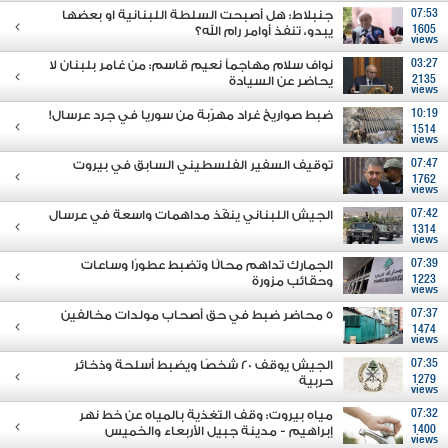
07:53
جنبلاط: هل أصبحت السلطة اللبنانية او بعضها
1605
يبدو، تنفذ أوامر رام الله؟
views
03:27
نواف سلام مهاجماً نعيم قاسم: من غامر بلبنان لا
2135
يحاضر عن السيادة
views
10:19
ضبط صواريخ غراد مهرّبة من سوريا في جرد عرسال!
1514
views
07:47
توقيف السفير الفلسطيني السابق في بيروت
1762
views
07:42
الجيش اللبناني ينفّذ مداهمات واسعة في عرسال
1314
views
07:39
الجمارك تداهم محالًا وتضبط عطورًا وساعات
1223
وحقائب مزورة
views
07:37
5 محاضر ضبط في حق أصحاب مولدات مخالفين
1474
views
07:35
الجيش يوقف 20 شخصًا ويضبط أسلحة وذخائر
1279
حربية
views
07:32
مياه بيروت: وقف التغذية بالمياه عن خط نهر
1400
إبراهيم - مدينة جبيل الأربعاء والخميس
views