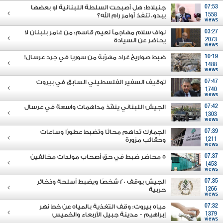
07:53
جنبلاط: هل أصبحت السلطة اللبنانية او بعضها
1558
يبدو، تنفذ أوامر رام الله؟
views
03:27
نواف سلام مهاجماً نعيم قاسم: من غامر بلبنان لا
2073
يحاضر عن السيادة
views
10:19
ضبط صواريخ غراد مهرّبة من سوريا في جرد عرسال!
1488
views
07:47
توقيف السفير الفلسطيني السابق في بيروت
1740
views
07:42
الجيش اللبناني ينفّذ مداهمات واسعة في عرسال
1303
views
07:39
الجمارك تداهم محالًا وتضبط عطورًا وساعات
1211
وحقائب مزورة
views
07:37
5 محاضر ضبط في حق أصحاب مولدات مخالفين
1453
views
07:35
الجيش يوقف 20 شخصًا ويضبط أسلحة وذخائر
1266
حربية
views
07:32
مياه بيروت: وقف التغذية بالمياه عن خط نهر
1379
إبراهيم - مدينة جبيل الأربعاء والخميس
views