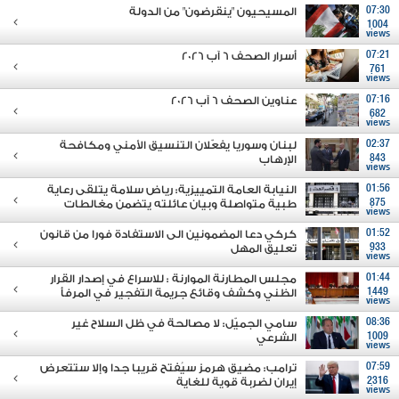
07:30
المسيحيون "ينقرضون" من الدولة
1004
views
07:21
أسرار الصحف 6 آب 2026
761
views
07:16
عناوين الصحف 6 آب 2026
682
views
02:37
لبنان وسوريا يفعّلان التنسيق الأمني ومكافحة
843
الإرهاب
views
01:56
النيابة العامة التمييزية: رياض سلامة يتلقى رعاية
875
طبية متواصلة وبيان عائلته يتضمن مغالطات
views
01:52
كركي دعا المضمونين الى الاستفادة فورا من قانون
933
تعليق المهل
views
01:44
مجلس المطارنة الموارنة : للاسراع في إصدار القرار
1449
الظني وكشف وقائع جريمة التفجير في المرفأ
views
08:36
سامي الجميّل: لا مصالحة في ظل السلاح غير
1009
الشرعي
views
07:59
ترامب: مضيق هرمز سيُفتح قريبا جدا وإلا ستتعرض
2316
إيران لضربة قوية للغاية
views