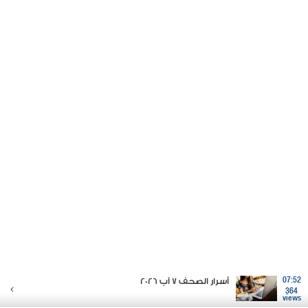
07:52
أسرار الصحف 7 آب 2026
364
views