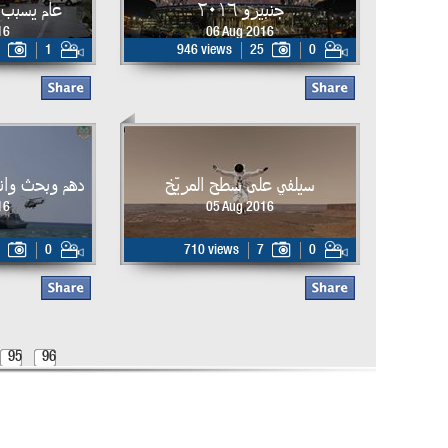
جنبيرو ٢٠١٦
عام يسبب 
16
06 Aug 2016
1
946 views
25
0
سيلفي على سطح المريّخ
دهم وبحث وانقا
16
05 Aug 2016
0
710 views
7
0
95
96