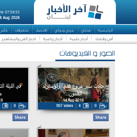
te 07:59:55
8 Aug 2026
الرئيسية
محلي
عربي ودولي
اقتصاد
متفرقات
كأس ال
أمن وقضاء
أخبار علمية
أخبار رياضية
اخبار الفن والمشاهير
الصور و الفيديوهات
حادث سير مروع على اوتوستراد
في الليلة ال
القلمون...
م
16
14 Aug 2016
0
907 views
4
0