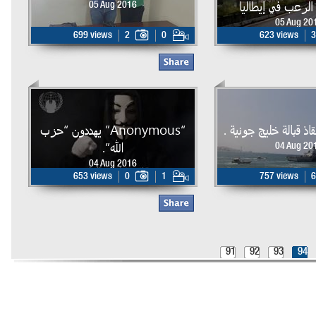
الرعب في إيطاليا
05 Aug 2016
05 Aug 20
699 views
2
0
623 views
3
ذ قبالة خليج جونية .
“Anonymous” يهددون “حزب
الله”.
04 Aug 20
04 Aug 2016
653 views
0
1
757 views
6
91
92
93
94