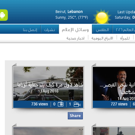
Beirut,
Lebanon
Last Upda
Sunny,
25C°,
(77°F)
Saturday,
0
وسائل الإعلام
عالم 2026
الطقس
نشرات
إتصل بنا
للمرأة
الابراج اليومية
اخبار صحية
ثانية سحر القيصر...
شاهذ لأول مرة كيف يتم حماية أوباما...
ضاعف!
13 Aug 2016
14 Aug 20
736 views
0
1
727 views
6