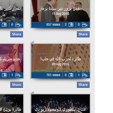
جعجع يزور دير سيدة بزمار
انفجار كبير ب
مارد
11 Aug 2016
16
0
857 views
2
0
طائرة لحزب الله في حلب!
جديد ميريام ك
09 Aug 2016
16
1
761 views
0
1
افتتاح اسطوري لاولبمبياد ريو دي
طائرة بوينغ