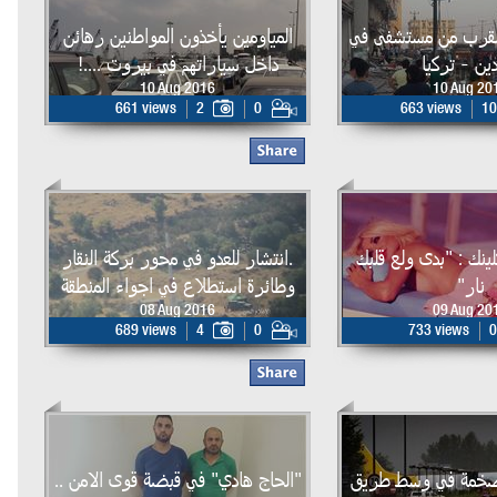
القرب من مستشفى في
المياومين يأخذون المواطنين رهائن
ين - تركيا
داخل سياراتهم في بيروت ....!
10 Aug 2016
10 Aug 20
661 views
2
0
663 views
10
لينك : "بدى ولع قلبك
.انتشار للعدو في محور بركة النقار
نار"
وطائرة استطلاع في اجواء المنطقة
08 Aug 2016
09 Aug 20
689 views
4
0
733 views
0
 ضخمة في وسط طريق
"الحاج هادي" في قبضة قوى الامن ..