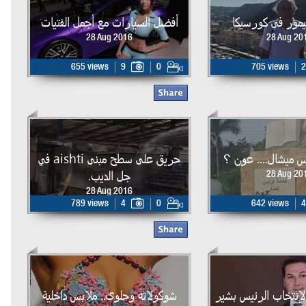
يمور في كورسيكا
أفضل السيارات مع أجمل الفتيات
28 Aug 2016
28 Aug 20
655 views
9
0
705 views
2
يس ميشال.... عون ؟
حريق على سطح مبنى aishti في
جل الديب.
28 Aug 20
28 Aug 2016
789 views
4
0
642 views
4
لذكرى ال34 لإنتخاب الرئيس بشير
شوكولاته وحلوى.. ملابس داخلية