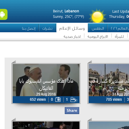
Beirut,
Lebanon
Last Upda
Sunny,
25C°,
(77°F)
Thursday,
0
وسائل الإعلام
عالم 2026
الطقس
نشرات
إتصل بنا
للمرأة
الابراج اليومية
اخبار صحية
لى مستديرة كسارة في
ماذا اهدى مؤسس الفيسبوك بابا
زحلة
الفاتيكان
29 Aug 2016
31 Aug 20
652 views
0
1
705 views
3