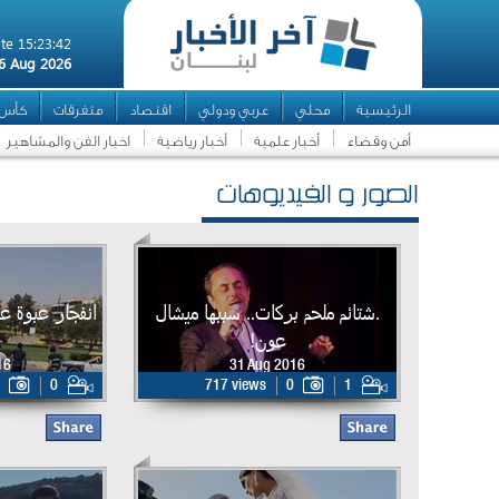
te 15:23:42
6 Aug 2026
الرئيسية
محلي
عربي ودولي
اقتصاد
متفرقات
كأس ال
أمن وقضاء
أخبار علمية
أخبار رياضية
اخبار الفن والمشاهير
الصور و الفيديوهات
.شتائم ملحم بركات.. سببها ميشال
انفجار عبوة ع
عون!
16
31 Aug 2016
0
717 views
0
1