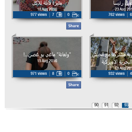
ميل رئيسا
مثيرة قابلة للأكل
18 Aug 2016
23 Aug 20
977 views
7
0
762 views
6
ية مشتركة مع الجيش
"ولعانة" ماغي بو غصن...!
البحرية الأميركية
15 Aug 2016
18 Aug 20
971 views
8
0
932 views
4
90
91
92
93