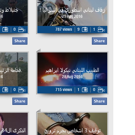
زفاف لبناني اسطوري في استراليا !
جنبلاط وت
16
29 Aug 2016
0
787 views
9
1
الطبيب اللبناني نيكولا ابراهيم
.فخامة الرئ
16
28 Aug 2016
0
715 views
1
0
توقيف 3 اشخاص بجرم ترويج
ا