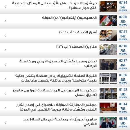
07:34
دمشق و"الحزب"… هل يقرّب تبادل الرسائل الإيجابية
247
فتح حوار مباشر؟
views
07:30
المسيحيون "ينقرضون" من الدولة
350
views
07:21
أسرار الصحف 6 آب 2026
342
views
07:16
عناوين الصحف 6 آب 2026
285
views
02:37
لبنان وسوريا يفعّلان التنسيق الأمني ومكافحة
464
الإرهاب
views
01:56
النيابة العامة التمييزية: رياض سلامة يتلقى رعاية
485
طبية متواصلة وبيان عائلته يتضمن مغالطات
views
01:52
كركي دعا المضمونين الى الاستفادة فورا من قانون
583
تعليق المهل
views
01:44
مجلس المطارنة الموارنة : للاسراع في إصدار القرار
786
الظني وكشف وقائع جريمة التفجير في المرفأ
views
08:36
سامي الجميّل: لا مصالحة في ظل السلاح غير
585
الشرعي
views