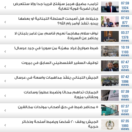
07:59
ترامب: مضيق هرمز سيُفتح قريبا جدا وإلا ستتعرض
1024
إيران لضربة قوية للغاية
views
07:53
جنبلاط: هل أصبحت السلطة اللبنانية او بعضها
877
يبدو، تنفذ أوامر رام الله؟
views
03:27
نواف سلام مهاجماً نعيم قاسم: من غامر بلبنان لا
1378
يحاضر عن السيادة
views
10:19
ضبط صواريخ غراد مهرّبة من سوريا في جرد عرسال!
1103
views
07:47
توقيف السفير الفلسطيني السابق في بيروت
1272
views
07:42
الجيش اللبناني ينفّذ مداهمات واسعة في عرسال
1098
views
07:39
الجمارك تداهم محالًا وتضبط عطورًا وساعات
1020
وحقائب مزورة
views
07:37
5 محاضر ضبط في حق أصحاب مولدات مخالفين
1137
views
07:35
الجيش يوقف 20 شخصًا ويضبط أسلحة وذخائر
1093
حربية
views