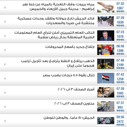
07:32
مياه بيروت: وقف التغذية بالمياه عن خط نهر
1067
إبراهيم - مدينة جبيل الأربعاء والخميس
views
07:29
قائد الجيش تابع جولاته وتفقَد وحدات عسكرية
1639
منتشرة في صيدا والسعديات
views
07:23
النائب العام التمييزي أعلن للرأي العام المعلومات
1076
الطبية المتعلقة بحال رياض سلامة
views
08:56
ارتفاع جديد بأسعار المحروقات
1396
views
07:48
الذهب يرتفع و النفط يتراجع بعد تأجيل ترامب
2199
هجوماً على إيران
views
07:42
زلزال بقوة 5,5 درجات يضرب مصر
1258
views
07:39
أسرار الصحف 3 آب 2026
1085
views
07:37
عناوين الصحف 3 آب 2026
993
views
09:56
الجيش: 81 عاما.. والوطن للوطن
2472
views