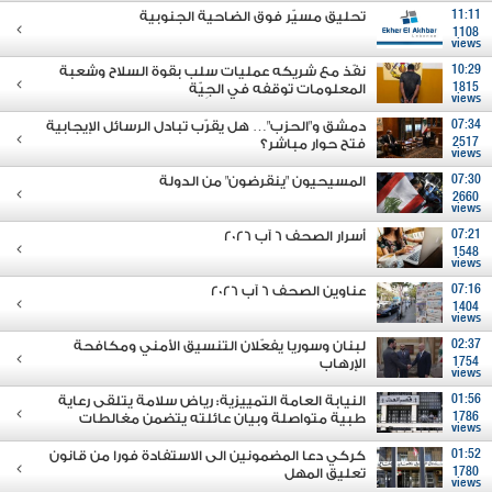
11:11
تحليق مسيّر فوق الضاحية الجنوبية
1108
views
10:29
نفّذ مع شريكه عمليات سلب بقوة السلاح وشعبة
1815
المعلومات توقفه في الجِيّة
views
07:34
دمشق و"الحزب"… هل يقرّب تبادل الرسائل الإيجابية
2517
فتح حوار مباشر؟
views
07:30
المسيحيون "ينقرضون" من الدولة
2660
views
07:21
أسرار الصحف 6 آب 2026
1548
views
07:16
عناوين الصحف 6 آب 2026
1404
views
02:37
لبنان وسوريا يفعّلان التنسيق الأمني ومكافحة
1754
الإرهاب
views
01:56
النيابة العامة التمييزية: رياض سلامة يتلقى رعاية
1786
طبية متواصلة وبيان عائلته يتضمن مغالطات
views
01:52
كركي دعا المضمونين الى الاستفادة فورا من قانون
1780
تعليق المهل
views