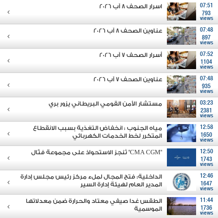
07:51
اسرار الصحف 8 آب 2026
793
views
07:48
عناوين الصحف 8 آب 2026
897
views
07:52
أسرار الصحف 7 آب 2026
1104
views
07:48
عناوين الصحف 7 آب 2026
935
views
03:23
مستشار الأمن القومي البريطاني يزور بري
2381
views
12:58
مياه الجنوب : انخفاض التغذية بسبب الانقطاع
1650
المتكرر لخط الخدمات الكهربائي
views
12:50
"CMA CGM" تُنجز الاستحواذ على مجموعة فتّال
1743
views
12:46
الداخلية: فتح المجال لملء مركز رئيس مجلس إدارة
1647
المدير العام لهيئة إدارة السير
views
11:44
الطقس غدا صيفي معتاد والحرارة ضمن معدلاتها
1736
الموسمية
views