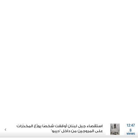
12:47
استقصاء جبل لبنان أوقفت شخصًا يوزّع المخدّرات
8
على المروجين من داخل “ديبو”
views