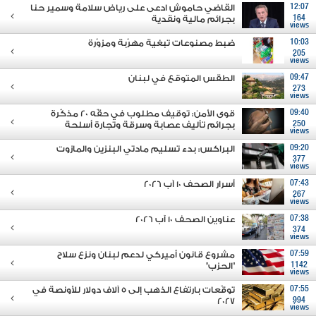
12:07
القاضي حاموش ادعى على رياض سلامة وسمير حنا
164
بجرائم مالية ونقدية
views
10:03
ضبط مصنوعات تبغية مهرّبة ومزوّرة
205
views
09:47
الطقس المتوقع في لبنان
273
views
09:40
قوى الأمن: توقيف مطلوب في حقّه 20 مذكّرة
250
بجرائم تأليف عصابة وسرقة وتجارة أسلحة
views
09:20
البراكس: بدء تسليم مادتي البنزين والمازوت
377
views
07:43
أسرار الصحف 10 آب 2026
267
views
07:38
عناوين الصحف 10 آب 2026
374
views
07:59
مشروع قانون أميركي لدعم لبنان ونزع سلاح
1142
"الحزب"
views
07:55
توقّعات بارتفاع الذهب إلى 5 آلاف دولار للأونصة في
2027
994
views