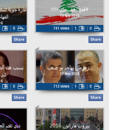
#قمع _فيسبوكي !!!!!
غارة جوية تسته
المها
19 Nov 2016
16
0
741 views
1
0
. زهرمان يهاجم بو صعب
بسبب هذه الص
الى 
17 Nov 2016
16
0
713 views
1
0
بيروت ماراتون 2016
دبي تقدم للعا