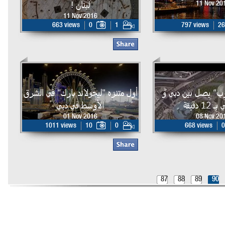
لبنان !
11 Nov 20
11 Nov 2016
663 views
0
1
797 views
26
وب” يصل بين دبي و
أول متنزه "ليجولاند بارك" في الشرق
12 دقيقة
الأوسط في دبي
01 Nov 2016
08 Nov 20
1011 views
10
0
668 views
0
87
88
89
90