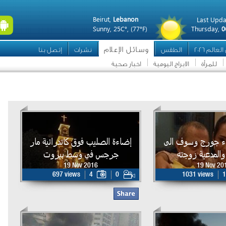
Beirut,
Lebanon
Last Upda
Sunny,
25C°,
(77°F)
Thursday,
0
وسائل الإعلام
عالم 2026
الطقس
نشرات
إتصل بنا
للمرأة
الابراج اليومية
اخبار صحية
اء جورج وسوف الى
إضاءة الصليب فوق كاتدرائية مار
والمدعية زوجته
جرجس في وسط بيروت
19 Nov 2016
19 Nov 20
697 views
4
0
1031 views
1