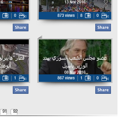
16
13 Nov 2016
0
873 views
8
0
عضو مجلس الشعب السوري يهدد
قطار”هايبرل
الوزير باسيل
أبوظبي بـ 
16
08 Nov 2016
1
867 views
1
0
91
92