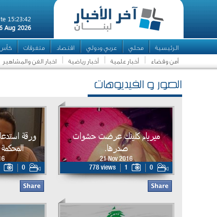
te 15:23:42
6 Aug 2026
الرئيسية
محلي
عربي ودولي
اقتصاد
متفرقات
كأس ال
أمن وقضاء
أخبار علمية
أخبار رياضية
اخبار الفن والمشاهير
الصور و الفيديوهات
ميريام كلينك عرضت حشوات
ورقة استدع
صدرها.
المحكمة 
16
21 Nov 2016
0
778 views
1
0