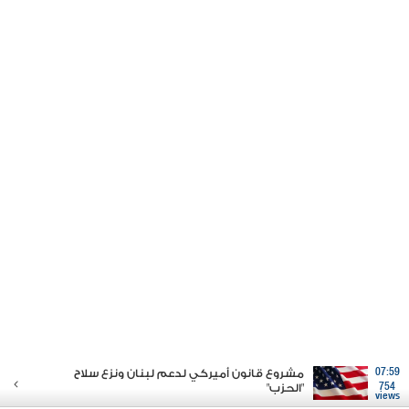
07:59
مشروع قانون أميركي لدعم لبنان ونزع سلاح
754
"الحزب"
views