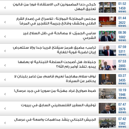
01:52
كركي دعا المضمونين الى الاستفادة فورا من قانون
1459
تعليق المهل
views
01:44
مجلس المطارنة الموارنة : للاسراع في إصدار القرار
2622
الظني وكشف وقائع جريمة التفجير في المرفأ
views
08:36
سامي الجميّل: لا مصالحة في ظل السلاح غير
1682
الشرعي
views
07:59
ترامب: مضيق هرمز سيُفتح قريبا جدا وإلا ستتعرض
5311
إيران لضربة قوية للغاية
views
07:53
جنبلاط: هل أصبحت السلطة اللبنانية او بعضها
2893
يبدو، تنفذ أوامر رام الله؟
views
03:27
نواف سلام مهاجماً نعيم قاسم: من غامر بلبنان لا
3435
يحاضر عن السيادة
views
10:19
ضبط صواريخ غراد مهرّبة من سوريا في جرد عرسال!
1946
views
07:47
توقيف السفير الفلسطيني السابق في بيروت
2876
views
07:42
الجيش اللبناني ينفّذ مداهمات واسعة في عرسال
1562
views