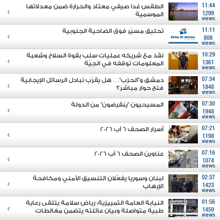
11:44
الطقس غدا صيفي معتاد والحرارة ضمن معدلاتها
1299
الموسمية
views
11:11
تحليق مسيّر فوق الضاحية الجنوبية
808
views
10:29
نفّذ مع شريكه عمليات سلب بقوة السلاح وشعبة
1361
المعلومات توقفه في الجِيّة
views
07:34
دمشق و"الحزب"… هل يقرّب تبادل الرسائل الإيجابية
1848
فتح حوار مباشر؟
views
07:30
المسيحيون "ينقرضون" من الدولة
1948
views
07:21
أسرار الصحف 6 آب 2026
1198
views
07:16
عناوين الصحف 6 آب 2026
1074
views
02:37
لبنان وسوريا يفعّلان التنسيق الأمني ومكافحة
1423
الإرهاب
views
01:56
النيابة العامة التمييزية: رياض سلامة يتلقى رعاية
1459
طبية متواصلة وبيان عائلته يتضمن مغالطات
views