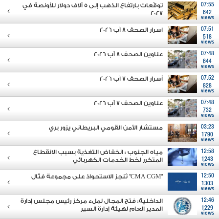
07:55
توقّعات بارتفاع الذهب إلى 5 آلاف دولار للأونصة في
2027
642
views
07:51
اسرار الصحف 8 آب 2026
518
views
07:48
عناوين الصحف 8 آب 2026
644
views
07:52
أسرار الصحف 7 آب 2026
828
views
07:48
عناوين الصحف 7 آب 2026
732
views
03:23
مستشار الأمن القومي البريطاني يزور بري
1790
views
12:58
مياه الجنوب : انخفاض التغذية بسبب الانقطاع
1243
المتكرر لخط الخدمات الكهربائي
views
12:50
"CMA CGM" تُنجز الاستحواذ على مجموعة فتّال
1303
views
12:46
الداخلية: فتح المجال لملء مركز رئيس مجلس إدارة
1229
المدير العام لهيئة إدارة السير
views