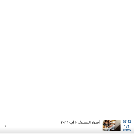
07:43
أسرار الصحف 10 آب 2026
171
views