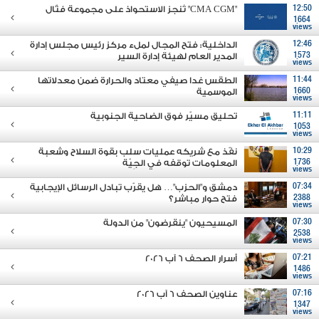
12:50
"CMA CGM" تُنجز الاستحواذ على مجموعة فتّال
1664
views
12:46
الداخلية: فتح المجال لملء مركز رئيس مجلس إدارة
1573
المدير العام لهيئة إدارة السير
views
11:44
الطقس غدا صيفي معتاد والحرارة ضمن معدلاتها
1660
الموسمية
views
11:11
تحليق مسيّر فوق الضاحية الجنوبية
1053
views
10:29
نفّذ مع شريكه عمليات سلب بقوة السلاح وشعبة
1736
المعلومات توقفه في الجِيّة
views
07:34
دمشق و"الحزب"… هل يقرّب تبادل الرسائل الإيجابية
2388
فتح حوار مباشر؟
views
07:30
المسيحيون "ينقرضون" من الدولة
2538
views
07:21
أسرار الصحف 6 آب 2026
1486
views
07:16
عناوين الصحف 6 آب 2026
1347
views