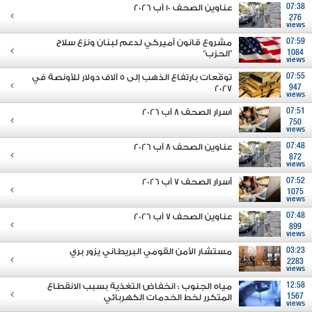
07:38
عناوين الصحف 10 آب 2026
276
views
07:59
مشروع قانون أميركي لدعم لبنان ونزع سلاح
1084
"الحزب"
views
07:55
توقّعات بارتفاع الذهب إلى 5 آلاف دولار للأونصة في
2027
947
views
07:51
اسرار الصحف 8 آب 2026
750
views
07:48
عناوين الصحف 8 آب 2026
872
views
07:52
أسرار الصحف 7 آب 2026
1075
views
07:48
عناوين الصحف 7 آب 2026
899
views
03:23
مستشار الأمن القومي البريطاني يزور بري
2283
views
12:58
مياه الجنوب : انخفاض التغذية بسبب الانقطاع
1567
المتكرر لخط الخدمات الكهربائي
views