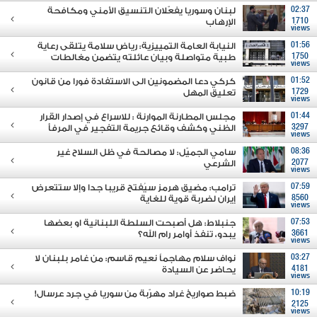
02:37
لبنان وسوريا يفعّلان التنسيق الأمني ومكافحة
1710
الإرهاب
views
01:56
النيابة العامة التمييزية: رياض سلامة يتلقى رعاية
1750
طبية متواصلة وبيان عائلته يتضمن مغالطات
views
01:52
كركي دعا المضمونين الى الاستفادة فورا من قانون
1729
تعليق المهل
views
01:44
مجلس المطارنة الموارنة : للاسراع في إصدار القرار
3297
الظني وكشف وقائع جريمة التفجير في المرفأ
views
08:36
سامي الجميّل: لا مصالحة في ظل السلاح غير
2077
الشرعي
views
07:59
ترامب: مضيق هرمز سيُفتح قريبا جدا وإلا ستتعرض
8560
إيران لضربة قوية للغاية
views
07:53
جنبلاط: هل أصبحت السلطة اللبنانية او بعضها
3661
يبدو، تنفذ أوامر رام الله؟
views
03:27
نواف سلام مهاجماً نعيم قاسم: من غامر بلبنان لا
4181
يحاضر عن السيادة
views
10:19
ضبط صواريخ غراد مهرّبة من سوريا في جرد عرسال!
2125
views