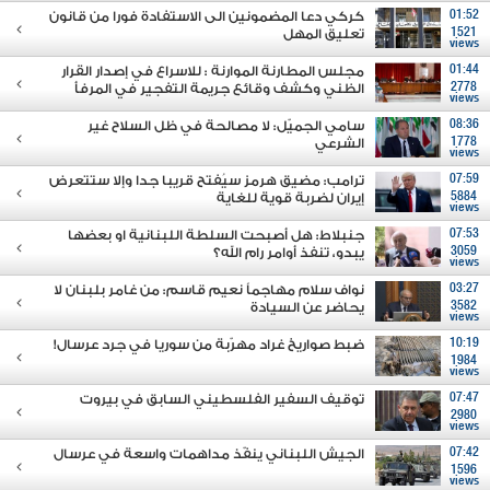
01:52
كركي دعا المضمونين الى الاستفادة فورا من قانون
1521
تعليق المهل
views
01:44
مجلس المطارنة الموارنة : للاسراع في إصدار القرار
2778
الظني وكشف وقائع جريمة التفجير في المرفأ
views
08:36
سامي الجميّل: لا مصالحة في ظل السلاح غير
1778
الشرعي
views
07:59
ترامب: مضيق هرمز سيُفتح قريبا جدا وإلا ستتعرض
5884
إيران لضربة قوية للغاية
views
07:53
جنبلاط: هل أصبحت السلطة اللبنانية او بعضها
3059
يبدو، تنفذ أوامر رام الله؟
views
03:27
نواف سلام مهاجماً نعيم قاسم: من غامر بلبنان لا
3582
يحاضر عن السيادة
views
10:19
ضبط صواريخ غراد مهرّبة من سوريا في جرد عرسال!
1984
views
07:47
توقيف السفير الفلسطيني السابق في بيروت
2980
views
07:42
الجيش اللبناني ينفّذ مداهمات واسعة في عرسال
1596
views