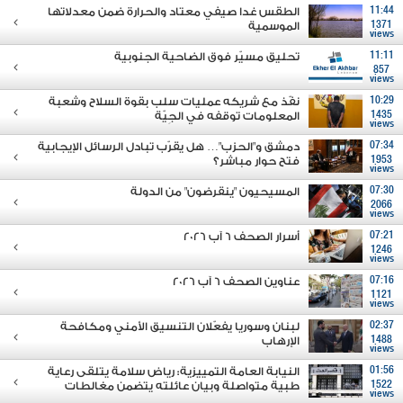
11:44
الطقس غدا صيفي معتاد والحرارة ضمن معدلاتها
1371
الموسمية
views
11:11
تحليق مسيّر فوق الضاحية الجنوبية
857
views
10:29
نفّذ مع شريكه عمليات سلب بقوة السلاح وشعبة
1435
المعلومات توقفه في الجِيّة
views
07:34
دمشق و"الحزب"… هل يقرّب تبادل الرسائل الإيجابية
1953
فتح حوار مباشر؟
views
07:30
المسيحيون "ينقرضون" من الدولة
2066
views
07:21
أسرار الصحف 6 آب 2026
1246
views
07:16
عناوين الصحف 6 آب 2026
1121
views
02:37
لبنان وسوريا يفعّلان التنسيق الأمني ومكافحة
1488
الإرهاب
views
01:56
النيابة العامة التمييزية: رياض سلامة يتلقى رعاية
1522
طبية متواصلة وبيان عائلته يتضمن مغالطات
views