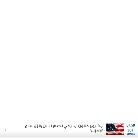
07:59
مشروع قانون أميركي لدعم لبنان ونزع سلاح
807
"الحزب"
views