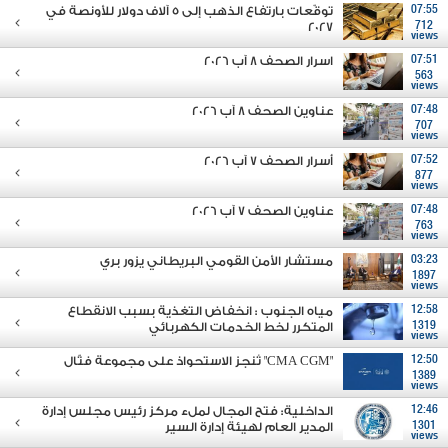
07:55
توقّعات بارتفاع الذهب إلى 5 آلاف دولار للأونصة في
2027
712
views
07:51
اسرار الصحف 8 آب 2026
563
views
07:48
عناوين الصحف 8 آب 2026
707
views
07:52
أسرار الصحف 7 آب 2026
877
views
07:48
عناوين الصحف 7 آب 2026
763
views
03:23
مستشار الأمن القومي البريطاني يزور بري
1897
views
12:58
مياه الجنوب : انخفاض التغذية بسبب الانقطاع
1319
المتكرر لخط الخدمات الكهربائي
views
12:50
"CMA CGM" تُنجز الاستحواذ على مجموعة فتّال
1389
views
12:46
الداخلية: فتح المجال لملء مركز رئيس مجلس إدارة
1301
المدير العام لهيئة إدارة السير
views