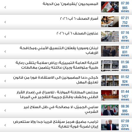
07:30
المسيحيون "ينقرضون" من الدولة
985
views
07:21
أسرار الصحف 6 آب 2026
752
views
07:16
عناوين الصحف 6 آب 2026
675
views
02:37
لبنان وسوريا يفعّلان التنسيق الأمني ومكافحة
831
الإرهاب
views
01:56
النيابة العامة التمييزية: رياض سلامة يتلقى رعاية
863
طبية متواصلة وبيان عائلته يتضمن مغالطات
views
01:52
كركي دعا المضمونين الى الاستفادة فورا من قانون
924
تعليق المهل
views
01:44
مجلس المطارنة الموارنة : للاسراع في إصدار القرار
1427
الظني وكشف وقائع جريمة التفجير في المرفأ
views
08:36
سامي الجميّل: لا مصالحة في ظل السلاح غير
995
الشرعي
views
07:59
ترامب: مضيق هرمز سيُفتح قريبا جدا وإلا ستتعرض
2274
إيران لضربة قوية للغاية
views