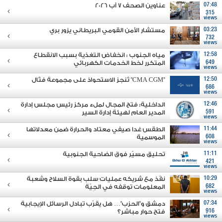
07:48
عناوين الصحف 7 آب 2026
315
views
03:23
مستشار الأمن القومي البريطاني يزور بري
732
views
12:58
مياه الجنوب : انخفاض التغذية بسبب الانقطاع
649
المتكرر لخط الخدمات الكهربائي
views
12:50
"CMA CGM" تُنجز الاستحواذ على مجموعة فتّال
686
views
12:46
الداخلية: فتح المجال لملء مركز رئيس مجلس إدارة
591
المدير العام لهيئة إدارة السير
views
11:44
الطقس غدا صيفي معتاد والحرارة ضمن معدلاتها
608
الموسمية
views
11:11
تحليق مسيّر فوق الضاحية الجنوبية
421
views
10:29
نفّذ مع شريكه عمليات سلب بقوة السلاح وشعبة
682
المعلومات توقفه في الجِيّة
views
07:34
دمشق و"الحزب"… هل يقرّب تبادل الرسائل الإيجابية
916
فتح حوار مباشر؟
views