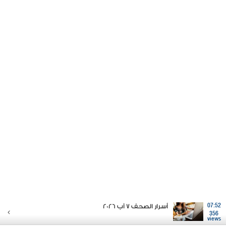
07:52
أسرار الصحف 7 آب 2026
356
views