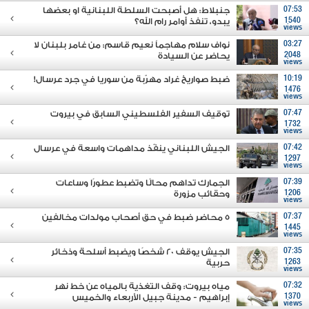
07:53
جنبلاط: هل أصبحت السلطة اللبنانية او بعضها
1540
يبدو، تنفذ أوامر رام الله؟
views
03:27
نواف سلام مهاجماً نعيم قاسم: من غامر بلبنان لا
2048
يحاضر عن السيادة
views
10:19
ضبط صواريخ غراد مهرّبة من سوريا في جرد عرسال!
1476
views
07:47
توقيف السفير الفلسطيني السابق في بيروت
1732
views
07:42
الجيش اللبناني ينفّذ مداهمات واسعة في عرسال
1297
views
07:39
الجمارك تداهم محالًا وتضبط عطورًا وساعات
1206
وحقائب مزورة
views
07:37
5 محاضر ضبط في حق أصحاب مولدات مخالفين
1445
views
07:35
الجيش يوقف 20 شخصًا ويضبط أسلحة وذخائر
1263
حربية
views
07:32
مياه بيروت: وقف التغذية بالمياه عن خط نهر
1370
إبراهيم - مدينة جبيل الأربعاء والخميس
views