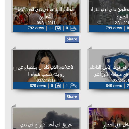
مفاجئ على أوتوستراد
.الجالية اللبنانية في دبي احيت عيد
الصياد
الشعانين‬‎
08 Apr 2017
12 Apr 20
792 views
11
0
799 views
0
ي قوى الامن الداخلي
الإعلامي الذي كاد ان ينفصل عن
 في منطقة الاوزاعي
زوجته بسبب هيفاء !
03 Apr 2017
05 Apr 20
826 views
0
1
846 views
2
خل نفق المطار.
حريق في أحد الأبراج في دبي