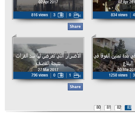
02 Apr 2017
02 Apr 20
816 views
3
0
834 views
4
 بلدة تمنين الفوقا في
الأضرار التي تعرض لها سد الفرات
البقاع
نتيجة القصف
27 Mar 2017
30 Mar 20
796 views
0
1
1258 views
3
80
81
82
83