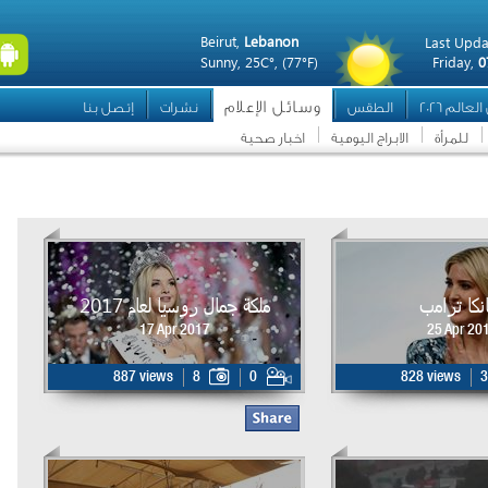
Beirut,
Lebanon
Last Upda
Sunny,
25C°,
(77°F)
Friday,
0
وسائل الإعلام
عالم 2026
الطقس
نشرات
إتصل بنا
للمرأة
الابراج اليومية
اخبار صحية
انكا ترامب
ملكة جمال روسيا لعام 2017
17 Apr 2017
25 Apr 20
887 views
8
0
828 views
3