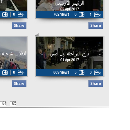
الرئيس الأرميني
17
02 Apr 2017
0
762 views
0
1
برج البراجنة ليل أمس
انقلاب شاحنة في
01 Apr 2017
17
0
809 views
5
0
84
85