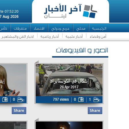
te 07:52:20
7 Aug 2026
الرئيسية
محلي
عربي ودولي
اقتصاد
متفرقات
كأس ال
أمن وقضاء
أخبار علمية
أخبار رياضية
اخبار الفن والمشاهير
الصور و الفيديوهات
إشكال في الكوستابرافا
إيف
17
26 Apr 2017
0
797 views
0
1