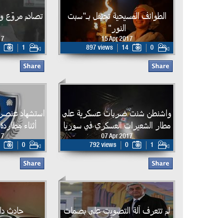
الطوائف المسيحية تحتفل بـ"سبت
تصادم مروّع و
النور"
17
15 Apr 2017
1
897 views
14
0
واشنطن شنت ضربات عسكرية على
استشهاد عنصر ف
مطار الشعيرات العسكري في سوريا
أثناء مطاردة
17
07 Apr 2017
0
792 views
0
1
لم تتعرف آلة التصويت على بصمات
حادث دا