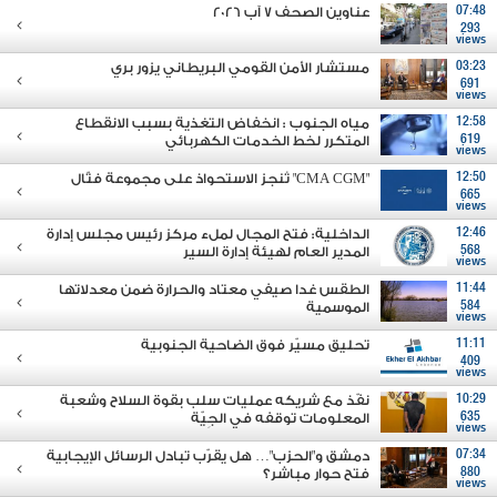
07:48
عناوين الصحف 7 آب 2026
293
views
03:23
مستشار الأمن القومي البريطاني يزور بري
691
views
12:58
مياه الجنوب : انخفاض التغذية بسبب الانقطاع
619
المتكرر لخط الخدمات الكهربائي
views
12:50
"CMA CGM" تُنجز الاستحواذ على مجموعة فتّال
665
views
12:46
الداخلية: فتح المجال لملء مركز رئيس مجلس إدارة
568
المدير العام لهيئة إدارة السير
views
11:44
الطقس غدا صيفي معتاد والحرارة ضمن معدلاتها
584
الموسمية
views
11:11
تحليق مسيّر فوق الضاحية الجنوبية
409
views
10:29
نفّذ مع شريكه عمليات سلب بقوة السلاح وشعبة
635
المعلومات توقفه في الجِيّة
views
07:34
دمشق و"الحزب"… هل يقرّب تبادل الرسائل الإيجابية
880
فتح حوار مباشر؟
views