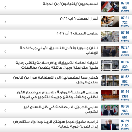
07:30
المسيحيون "ينقرضون" من الدولة
951
views
07:21
أسرار الصحف 6 آب 2026
732
views
07:16
عناوين الصحف 6 آب 2026
661
views
02:37
لبنان وسوريا يفعّلان التنسيق الأمني ومكافحة
809
الإرهاب
views
01:56
النيابة العامة التمييزية: رياض سلامة يتلقى رعاية
839
طبية متواصلة وبيان عائلته يتضمن مغالطات
views
01:52
كركي دعا المضمونين الى الاستفادة فورا من قانون
902
تعليق المهل
views
01:44
مجلس المطارنة الموارنة : للاسراع في إصدار القرار
1381
الظني وكشف وقائع جريمة التفجير في المرفأ
views
08:36
سامي الجميّل: لا مصالحة في ظل السلاح غير
968
الشرعي
views
07:59
ترامب: مضيق هرمز سيُفتح قريبا جدا وإلا ستتعرض
2190
إيران لضربة قوية للغاية
views