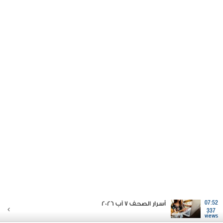
07:52
أسرار الصحف 7 آب 2026
337
views