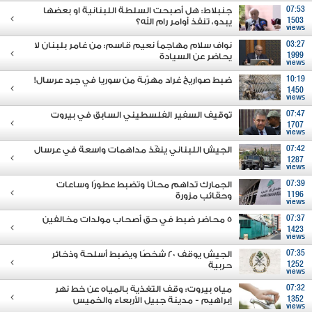
07:53
جنبلاط: هل أصبحت السلطة اللبنانية او بعضها
1503
يبدو، تنفذ أوامر رام الله؟
views
03:27
نواف سلام مهاجماً نعيم قاسم: من غامر بلبنان لا
1999
يحاضر عن السيادة
views
10:19
ضبط صواريخ غراد مهرّبة من سوريا في جرد عرسال!
1450
views
07:47
توقيف السفير الفلسطيني السابق في بيروت
1707
views
07:42
الجيش اللبناني ينفّذ مداهمات واسعة في عرسال
1287
views
07:39
الجمارك تداهم محالًا وتضبط عطورًا وساعات
1196
وحقائب مزورة
views
07:37
5 محاضر ضبط في حق أصحاب مولدات مخالفين
1423
views
07:35
الجيش يوقف 20 شخصًا ويضبط أسلحة وذخائر
1252
حربية
views
07:32
مياه بيروت: وقف التغذية بالمياه عن خط نهر
1352
إبراهيم - مدينة جبيل الأربعاء والخميس
views