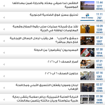
11:44
الطقس غدا صيفي معتاد والحرارة ضمن معدلاتها
1277
الموسمية
views
11:11
تحليق مسيّر فوق الضاحية الجنوبية
797
views
10:29
نفّذ مع شريكه عمليات سلب بقوة السلاح وشعبة
1339
المعلومات توقفه في الجِيّة
views
07:34
دمشق و"الحزب"… هل يقرّب تبادل الرسائل الإيجابية
1807
فتح حوار مباشر؟
views
07:30
المسيحيون "ينقرضون" من الدولة
1914
views
07:21
أسرار الصحف 6 آب 2026
1187
views
07:16
عناوين الصحف 6 آب 2026
1061
views
02:37
لبنان وسوريا يفعّلان التنسيق الأمني ومكافحة
1399
الإرهاب
views
01:56
النيابة العامة التمييزية: رياض سلامة يتلقى رعاية
1436
طبية متواصلة وبيان عائلته يتضمن مغالطات
views