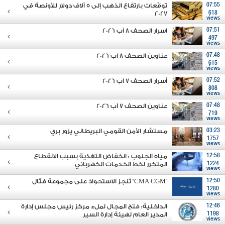
07:55
توقّعات بارتفاع الذهب إلى 5 آلاف دولار للأونصة في
2027
618
views
07:51
اسرار الصحف 8 آب 2026
497
views
07:48
عناوين الصحف 8 آب 2026
615
views
07:52
أسرار الصحف 7 آب 2026
808
views
07:48
عناوين الصحف 7 آب 2026
719
views
03:23
مستشار الأمن القومي البريطاني يزور بري
1757
views
12:58
مياه الجنوب : انخفاض التغذية بسبب الانقطاع
1224
المتكرر لخط الخدمات الكهربائي
views
12:50
"CMA CGM" تُنجز الاستحواذ على مجموعة فتّال
1280
views
12:46
الداخلية: فتح المجال لملء مركز رئيس مجلس إدارة
1198
المدير العام لهيئة إدارة السير
views