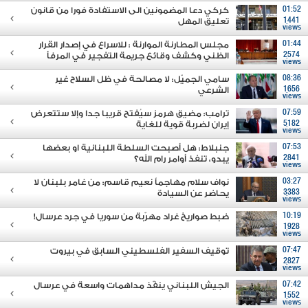
01:52
كركي دعا المضمونين الى الاستفادة فورا من قانون
1441
تعليق المهل
views
01:44
مجلس المطارنة الموارنة : للاسراع في إصدار القرار
2574
الظني وكشف وقائع جريمة التفجير في المرفأ
views
08:36
سامي الجميّل: لا مصالحة في ظل السلاح غير
1656
الشرعي
views
07:59
ترامب: مضيق هرمز سيُفتح قريبا جدا وإلا ستتعرض
5182
إيران لضربة قوية للغاية
views
07:53
جنبلاط: هل أصبحت السلطة اللبنانية او بعضها
2841
يبدو، تنفذ أوامر رام الله؟
views
03:27
نواف سلام مهاجماً نعيم قاسم: من غامر بلبنان لا
3383
يحاضر عن السيادة
views
10:19
ضبط صواريخ غراد مهرّبة من سوريا في جرد عرسال!
1928
views
07:47
توقيف السفير الفلسطيني السابق في بيروت
2827
views
07:42
الجيش اللبناني ينفّذ مداهمات واسعة في عرسال
1552
views