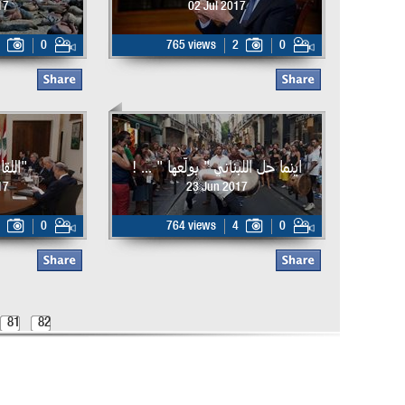
17
02 Jul 2017
0
765 views
2
0
اينما حل اللبناني " بولّعها " ... !
"اللق
17
23 Jun 2017
0
764 views
4
0
81
82