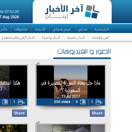
te 07:52:20
7 Aug 2026
الرئيسية
محلي
عربي ودولي
اقتصاد
متفرقات
كأس ال
أمن وقضاء
أخبار علمية
أخبار رياضية
اخبار الفن والمشاهير
الصور و الفيديوهات
ماذا حل بفتاة التنورة القصيرة في
هكذا استقبل
السعودية؟
17
19 Jul 2017
1
656 views
0
1