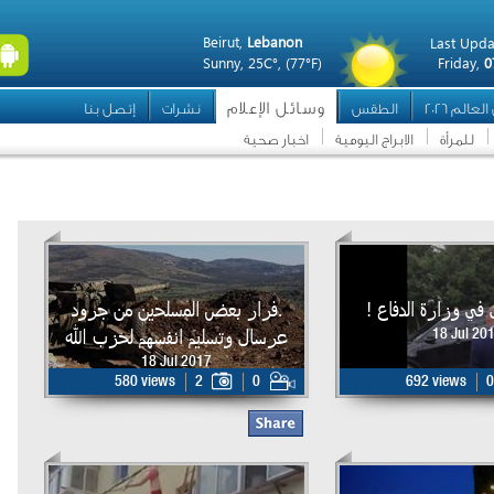
Beirut,
Lebanon
Last Upda
Sunny,
25C°,
(77°F)
Friday,
0
وسائل الإعلام
عالم 2026
الطقس
نشرات
إتصل بنا
للمرأة
الابراج اليومية
اخبار صحية
 في وزارة الدفاع !
.فرار بعض المسلحين من جرود
عرسال وتسليم انفسهم لحزب الله
18 Jul 20
18 Jul 2017
580 views
2
0
692 views
0