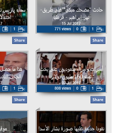
حادث "مضحك مبكي" على طريق-
سماء باريس تت
نهر ابراهيم - قرطبا
احتفالا
17
15 Jul 2017
1
771 views
0
1
أميرات وأمراء سعوديون على يخت
هذا ما حصل ب
ثمنه 160 مليون دولار
الحجل النائ
17
02 Jul 2017
1
808 views
0
1
نقودا جديدة عليها صورة بشار الأسد!
موق