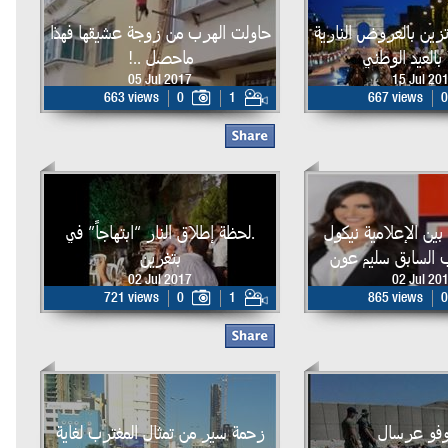
زين بالعروض النارية
حاولت الهرب من زوجة عشيقها فهذا
 بالعيد الوطني
ماحصل ..!
05 Jul 2017
15 Jul 20
663 views
0
1
667 views
0
ين الإعلامية نيكول
.لحظة إطلاق النار “ابتهاجاً” في
ب السابق سليم عون
بتغرين
02 Jul 2017
02 Jul 20
721 views
0
1
865 views
0
وفو عرسال
زحمة سير من تمثال المغترب لغاية