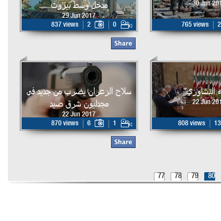
مدخل وسط بيروت
30 Jun 20
29 Jun 2017
837 views
2
0
765 views
2
اء التشاوري"
سلاح الزعران يضرب من جديد في
مجدليون شرق صيد
22 Jun 20
22 Jun 2017
870 views
6
1
808 views
13
77
78
79
80