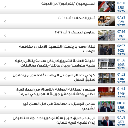
07:30
المسيحيون "ينقرضون" من الدولة
1281
views
07:21
أسرار الصحف 6 آب 2026
929
views
07:16
عناوين الصحف 6 آب 2026
797
views
02:37
لبنان وسوريا يفعّلان التنسيق الأمني ومكافحة
1027
الإرهاب
views
01:56
النيابة العامة التمييزية: رياض سلامة يتلقى رعاية
1048
طبية متواصلة وبيان عائلته يتضمن مغالطات
views
01:52
كركي دعا المضمونين الى الاستفادة فورا من قانون
1102
تعليق المهل
views
01:44
مجلس المطارنة الموارنة : للاسراع في إصدار القرار
1749
الظني وكشف وقائع جريمة التفجير في المرفأ
views
08:36
سامي الجميّل: لا مصالحة في ظل السلاح غير
1208
الشرعي
views
07:59
ترامب: مضيق هرمز سيُفتح قريبا جدا وإلا ستتعرض
2871
إيران لضربة قوية للغاية
views