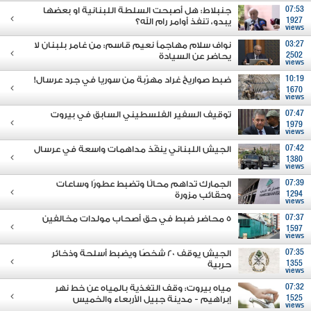
07:53
جنبلاط: هل أصبحت السلطة اللبنانية او بعضها
1927
يبدو، تنفذ أوامر رام الله؟
views
03:27
نواف سلام مهاجماً نعيم قاسم: من غامر بلبنان لا
2502
يحاضر عن السيادة
views
10:19
ضبط صواريخ غراد مهرّبة من سوريا في جرد عرسال!
1670
views
07:47
توقيف السفير الفلسطيني السابق في بيروت
1979
views
07:42
الجيش اللبناني ينفّذ مداهمات واسعة في عرسال
1380
views
07:39
الجمارك تداهم محالًا وتضبط عطورًا وساعات
1294
وحقائب مزورة
views
07:37
5 محاضر ضبط في حق أصحاب مولدات مخالفين
1597
views
07:35
الجيش يوقف 20 شخصًا ويضبط أسلحة وذخائر
1355
حربية
views
07:32
مياه بيروت: وقف التغذية بالمياه عن خط نهر
1525
إبراهيم - مدينة جبيل الأربعاء والخميس
views