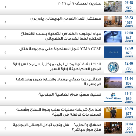
07:48
عناوين الصحف 7 آب 2026
470
views
03:23
مستشار الأمن القومي البريطاني يزور بري
1075
views
12:58
مياه الجنوب : انخفاض التغذية بسبب الانقطاع
847
المتكرر لخط الخدمات الكهربائي
views
12:50
"CMA CGM" تُنجز الاستحواذ على مجموعة فتّال
870
views
12:46
الداخلية: فتح المجال لملء مركز رئيس مجلس إدارة
785
المدير العام لهيئة إدارة السير
views
11:44
الطقس غدا صيفي معتاد والحرارة ضمن معدلاتها
807
الموسمية
views
11:11
تحليق مسيّر فوق الضاحية الجنوبية
539
views
10:29
نفّذ مع شريكه عمليات سلب بقوة السلاح وشعبة
877
المعلومات توقفه في الجِيّة
views
07:34
دمشق و"الحزب"… هل يقرّب تبادل الرسائل الإيجابية
1222
فتح حوار مباشر؟
views