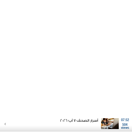
07:52
أسرار الصحف 7 آب 2026
504
views