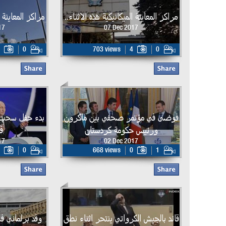
مراكز المعاينة الميكانيكية هذه الاثناء..
مراكز المعاينة ا
17
07 Dec 2017
0
703 views
4
0
فوضى في مؤتمر صحفي بين ماكرون
ورئيس حكومة كردستان
ف
17
02 Dec 2017
0
668 views
0
1
قائد بالجيش الكرواتي ينتحر اثناء نطق
وفد برلماني ف