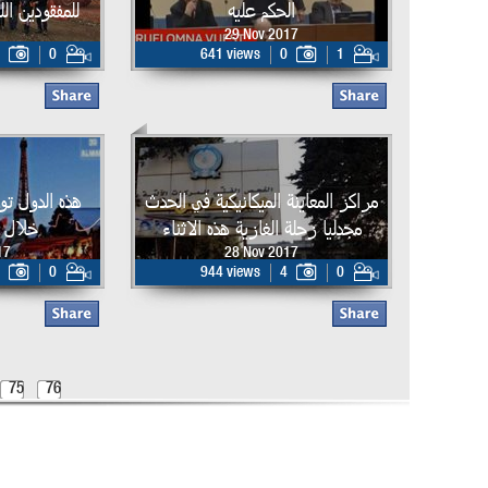
الحكم عليه
للمفقودين ال
29 Nov 2017
0
641 views
0
1
17
مراكز المعاينة الميكانيكية في الحدث
هذه الدول ت
مجدليا زحلة الغازية هذه الاثناء
خلال أ
17
28 Nov 2017
0
944 views
4
0
75
76