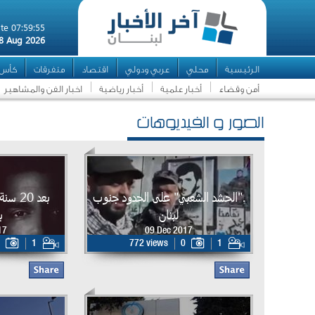
te 07:59:55
8 Aug 2026
الرئيسية
محلي
عربي ودولي
اقتصاد
متفرقات
كأس ال
أمن وقضاء
أخبار علمية
أخبار رياضية
اخبار الفن والمشاهير
الصور و الفيديوهات
."الحشد الشعبي" على الحدود جنوب
بعد 20
لبنان
ب
17
09 Dec 2017
1
772 views
0
1