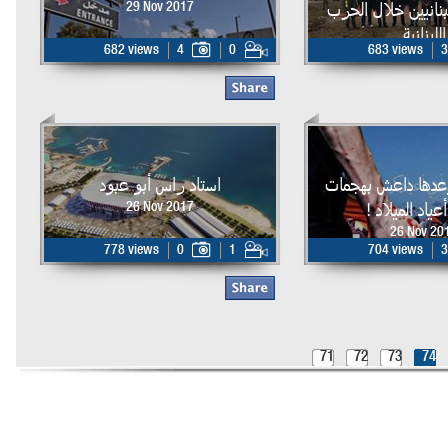
لبنانيين خلال الحرب
29 Nov 2017
اللبنانية
682 views
4
0
683 views
3
29 Nov 20
وعدها داعش بهجمات
استاد راس أبو عبود
عياد الميلاد !
26 Nov 2017
26 Nov 20
778 views
0
1
704 views
3
71
72
73
74