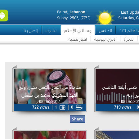
Beirut,
Lebanon
Last Upda
Sunny,
25C°,
(77°F)
Saturday,
0
وسائل الإعلام
عالم 2026
الطقس
نشرات
إتصل بنا
للمرأة
الابراج اليومية
اخبار صحية
 سنة حبس أبلغه القاضي
مفاجأة من العيار الثقيل بشأن ولي
براءته ..
العهد السعودي محمد بن سلمان
08 Dec 2017
08 Dec 20
722 views
1
0
719 views
0