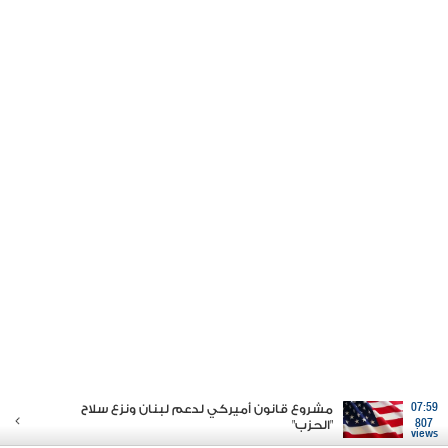
07:59
مشروع قانون أميركي لدعم لبنان ونزع سلاح
807
"الحزب"
views