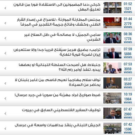
01:52
كركي دعا المضمونين الى الاستفادة فورا من قانون
1521
تعليق المهل
views
01:44
مجلس المطارنة الموارنة : للاسراع في إصدار القرار
2779
الظني وكشف وقائع جريمة التفجير في المرفأ
views
08:36
سامي الجميّل: لا مصالحة في ظل السلاح غير
1778
الشرعي
views
07:59
ترامب: مضيق هرمز سيُفتح قريبا جدا وإلا ستتعرض
5886
إيران لضربة قوية للغاية
views
07:53
جنبلاط: هل أصبحت السلطة اللبنانية او بعضها
3059
يبدو، تنفذ أوامر رام الله؟
views
03:27
نواف سلام مهاجماً نعيم قاسم: من غامر بلبنان لا
3589
يحاضر عن السيادة
views
10:19
ضبط صواريخ غراد مهرّبة من سوريا في جرد عرسال!
1984
views
07:47
توقيف السفير الفلسطيني السابق في بيروت
2980
views
07:42
الجيش اللبناني ينفّذ مداهمات واسعة في عرسال
1596
views