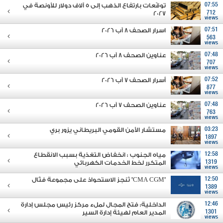
07:55
توقّعات بارتفاع الذهب إلى 5 آلاف دولار للأونصة في
2027
712
views
07:51
اسرار الصحف 8 آب 2026
563
views
07:48
عناوين الصحف 8 آب 2026
707
views
07:52
أسرار الصحف 7 آب 2026
877
views
07:48
عناوين الصحف 7 آب 2026
763
views
03:23
مستشار الأمن القومي البريطاني يزور بري
1897
views
12:58
مياه الجنوب : انخفاض التغذية بسبب الانقطاع
1319
المتكرر لخط الخدمات الكهربائي
views
12:50
"CMA CGM" تُنجز الاستحواذ على مجموعة فتّال
1389
views
12:46
الداخلية: فتح المجال لملء مركز رئيس مجلس إدارة
1301
المدير العام لهيئة إدارة السير
views