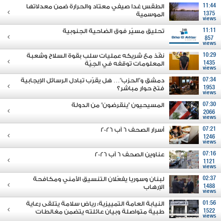
11:44
الطقس غدا صيفي معتاد والحرارة ضمن معدلاتها
1375
الموسمية
views
11:11
تحليق مسيّر فوق الضاحية الجنوبية
857
views
10:29
نفّذ مع شريكه عمليات سلب بقوة السلاح وشعبة
1435
المعلومات توقفه في الجِيّة
views
07:34
دمشق و"الحزب"… هل يقرّب تبادل الرسائل الإيجابية
1953
فتح حوار مباشر؟
views
07:30
المسيحيون "ينقرضون" من الدولة
2066
views
07:21
أسرار الصحف 6 آب 2026
1246
views
07:16
عناوين الصحف 6 آب 2026
1121
views
02:37
لبنان وسوريا يفعّلان التنسيق الأمني ومكافحة
1488
الإرهاب
views
01:56
النيابة العامة التمييزية: رياض سلامة يتلقى رعاية
1522
طبية متواصلة وبيان عائلته يتضمن مغالطات
views