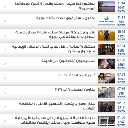
11:44
الطقس غدا صيفي معتاد والحرارة ضمن معدلاتها
1045
الموسمية
views
11:11
تحليق مسيّر فوق الضاحية الجنوبية
659
views
10:29
نفّذ مع شريكه عمليات سلب بقوة السلاح وشعبة
1128
المعلومات توقفه في الجِيّة
views
07:34
دمشق و"الحزب"… هل يقرّب تبادل الرسائل الإيجابية
1505
فتح حوار مباشر؟
views
07:30
المسيحيون "ينقرضون" من الدولة
1599
views
07:21
أسرار الصحف 6 آب 2026
1059
views
07:16
عناوين الصحف 6 آب 2026
938
views
02:37
لبنان وسوريا يفعّلان التنسيق الأمني ومكافحة
1215
الإرهاب
views
01:56
النيابة العامة التمييزية: رياض سلامة يتلقى رعاية
1247
طبية متواصلة وبيان عائلته يتضمن مغالطات
views