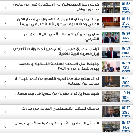
01:52
كركي دعا المضمونين الى الاستفادة فورا من قانون
1269
تعليق المهل
views
01:44
مجلس المطارنة الموارنة : للاسراع في إصدار القرار
2153
الظني وكشف وقائع جريمة التفجير في المرفأ
views
08:36
سامي الجميّل: لا مصالحة في ظل السلاح غير
1429
الشرعي
views
07:59
ترامب: مضيق هرمز سيُفتح قريبا جدا وإلا ستتعرض
3841
إيران لضربة قوية للغاية
views
07:53
جنبلاط: هل أصبحت السلطة اللبنانية او بعضها
2381
يبدو، تنفذ أوامر رام الله؟
views
03:27
نواف سلام مهاجماً نعيم قاسم: من غامر بلبنان لا
2932
يحاضر عن السيادة
views
10:19
ضبط صواريخ غراد مهرّبة من سوريا في جرد عرسال!
1805
views
07:47
توقيف السفير الفلسطيني السابق في بيروت
2389
views
07:42
الجيش اللبناني ينفّذ مداهمات واسعة في عرسال
1469
views