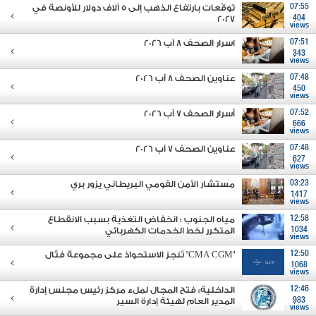
07:55
توقّعات بارتفاع الذهب إلى 5 آلاف دولار للأونصة في
2027
404
views
07:51
اسرار الصحف 8 آب 2026
343
views
07:48
عناوين الصحف 8 آب 2026
450
views
07:52
أسرار الصحف 7 آب 2026
666
views
07:48
عناوين الصحف 7 آب 2026
627
views
03:23
مستشار الأمن القومي البريطاني يزور بري
1417
views
12:58
مياه الجنوب : انخفاض التغذية بسبب الانقطاع
1034
المتكرر لخط الخدمات الكهربائي
views
12:50
"CMA CGM" تُنجز الاستحواذ على مجموعة فتّال
1068
views
12:46
الداخلية: فتح المجال لملء مركز رئيس مجلس إدارة
983
المدير العام لهيئة إدارة السير
views