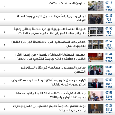
07:16
عناوين الصحف 6 آب 2026
600
views
02:37
لبنان وسوريا يفعّلان التنسيق الأمني ومكافحة
726
الإرهاب
views
01:56
النيابة العامة التمييزية: رياض سلامة يتلقى رعاية
755
طبية متواصلة وبيان عائلته يتضمن مغالطات
views
01:52
كركي دعا المضمونين الى الاستفادة فورا من قانون
829
تعليق المهل
views
01:44
مجلس المطارنة الموارنة : للاسراع في إصدار القرار
1243
الظني وكشف وقائع جريمة التفجير في المرفأ
views
08:36
سامي الجميّل: لا مصالحة في ظل السلاح غير
869
الشرعي
views
07:59
ترامب: مضيق هرمز سيُفتح قريبا جدا وإلا ستتعرض
1647
إيران لضربة قوية للغاية
views
07:53
جنبلاط: هل أصبحت السلطة اللبنانية او بعضها
1340
يبدو، تنفذ أوامر رام الله؟
views
03:27
نواف سلام مهاجماً نعيم قاسم: من غامر بلبنان لا
1842
يحاضر عن السيادة
views