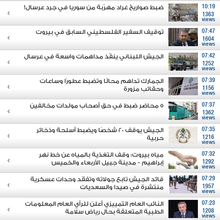
10:19
ضبط صواريخ غراد مهرّبة من سوريا في جرد عرسال!
1363
views
07:47
توقيف السفير الفلسطيني السابق في بيروت
1604
views
07:42
الجيش اللبناني ينفّذ مداهمات واسعة في عرسال
1252
views
07:39
الجمارك تداهم محالًا وتضبط عطورًا وساعات
1156
وحقائب مزورة
views
07:37
5 محاضر ضبط في حق أصحاب مولدات مخالفين
1362
views
07:35
الجيش يوقف 20 شخصًا ويضبط أسلحة وذخائر
1216
حربية
views
07:32
مياه بيروت: وقف التغذية بالمياه عن خط نهر
1292
إبراهيم - مدينة جبيل الأربعاء والخميس
views
07:29
قائد الجيش تابع جولاته وتفقَد وحدات عسكرية
1957
منتشرة في صيدا والسعديات
views
07:23
النائب العام التمييزي أعلن للرأي العام المعلومات
1208
الطبية المتعلقة بحال رياض سلامة
views