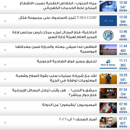
12:58
مياه الجنوب : انخفاض التغذية بسبب الانقطاع
547
المتكرر لخط الخدمات الكهربائي
views
12:50
"CMA CGM" تُنجز الاستحواذ على مجموعة فتّال
594
views
12:46
الداخلية: فتح المجال لملء مركز رئيس مجلس إدارة
495
المدير العام لهيئة إدارة السير
views
11:44
الطقس غدا صيفي معتاد والحرارة ضمن معدلاتها
483
الموسمية
views
11:11
تحليق مسيّر فوق الضاحية الجنوبية
365
views
10:29
نفّذ مع شريكه عمليات سلب بقوة السلاح وشعبة
541
المعلومات توقفه في الجِيّة
views
07:34
دمشق و"الحزب"… هل يقرّب تبادل الرسائل الإيجابية
754
فتح حوار مباشر؟
views
07:30
المسيحيون "ينقرضون" من الدولة
823
views
07:21
أسرار الصحف 6 آب 2026
657
views