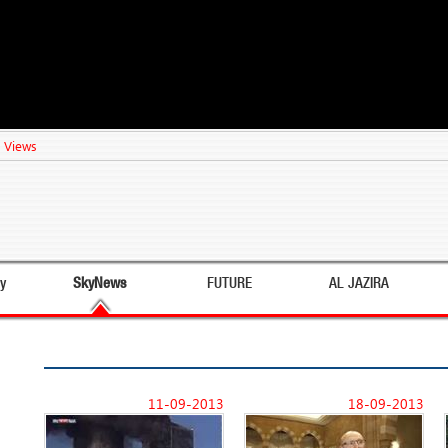
 Views
y
SkyNews
FUTURE
AL JAZIRA
11-09-2013
18-09-2013