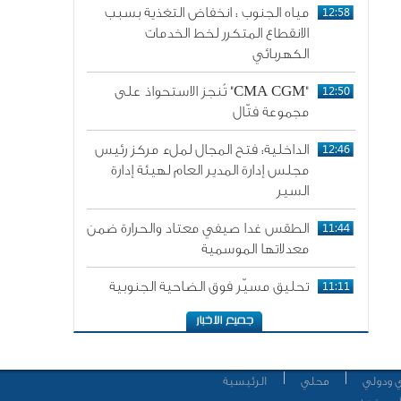
12:58
مياه الجنوب : انخفاض التغذية بسبب
الانقطاع المتكرر لخط الخدمات
الكهربائي
12:50
"CMA CGM" تُنجز الاستحواذ على
مجموعة فتّال
12:46
الداخلية: فتح المجال لملء مركز رئيس
مجلس إدارة المدير العام لهيئة إدارة
السير
11:44
الطقس غدا صيفي معتاد والحرارة ضمن
معدلاتها الموسمية
11:11
تحليق مسيّر فوق الضاحية الجنوبية
 ودولي
محلي
الرئيسية