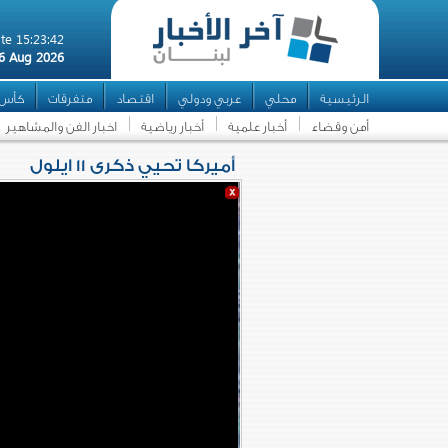
te 15:23:42
6 Aug 2026
الرئيسية
محلي
عربي ودولي
اقتصاد
متفرقات
كأس ال
أمن وقضاء
أخبار علمية
أخبار رياضية
اخبار الفن والمشاهير
أميركا تحيي ذكرى 11 ايلول