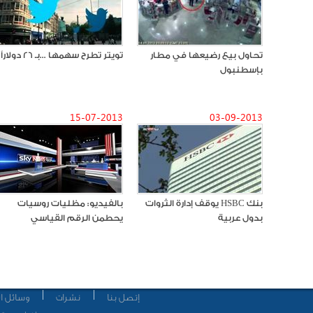
تحاول بيع رضيعها في مطار
تويتر تطرح سهمها ...بـ 26 دولاراً
بإسطنبول
15-07-2013
03-09-2013
بنك HSBC يوقف إدارة الثروات
بالفيديو: مظليات روسيات
بدول عربية
يحطمن الرقم القياسي
إتصل بنا
نشرات
وسائل ال