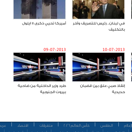
في لبنان.. رئيس للتصريف وآخر
أميركا تحيي ذكرى 11 ايلول
بالتكليف
09-07-2013
10-07-2013
إنقاذ صبي علق بين قضبان
طرد وزير الداخلية من ضاحية
حديدية
بيروت الجنوبية
إعلام
الطقس
كأس العالم 2026
متفرقات
اقتصاد
عربي