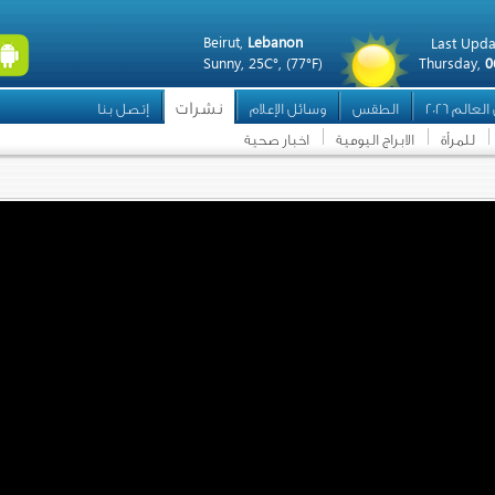
Beirut,
Lebanon
Last Upda
Sunny,
25C°,
(77°F)
Thursday,
0
نشرات
عالم 2026
الطقس
وسائل الإعلام
إتصل بنا
للمرأة
الابراج اليومية
اخبار صحية