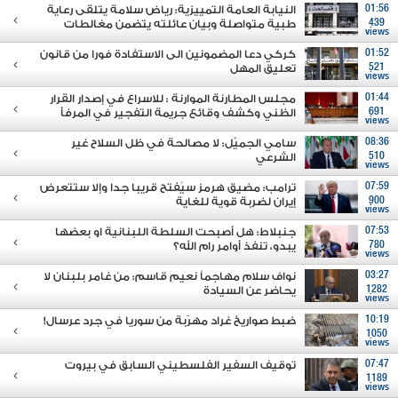
01:56
النيابة العامة التمييزية: رياض سلامة يتلقى رعاية
439
طبية متواصلة وبيان عائلته يتضمن مغالطات
views
01:52
كركي دعا المضمونين الى الاستفادة فورا من قانون
521
تعليق المهل
views
01:44
مجلس المطارنة الموارنة : للاسراع في إصدار القرار
691
الظني وكشف وقائع جريمة التفجير في المرفأ
views
08:36
سامي الجميّل: لا مصالحة في ظل السلاح غير
510
الشرعي
views
07:59
ترامب: مضيق هرمز سيُفتح قريبا جدا وإلا ستتعرض
900
إيران لضربة قوية للغاية
views
07:53
جنبلاط: هل أصبحت السلطة اللبنانية او بعضها
780
يبدو، تنفذ أوامر رام الله؟
views
03:27
نواف سلام مهاجماً نعيم قاسم: من غامر بلبنان لا
1282
يحاضر عن السيادة
views
10:19
ضبط صواريخ غراد مهرّبة من سوريا في جرد عرسال!
1050
views
07:47
توقيف السفير الفلسطيني السابق في بيروت
1189
views