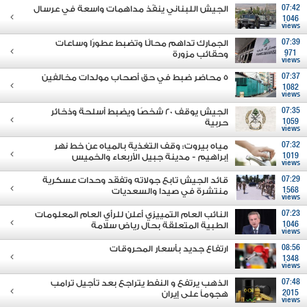
07:42
الجيش اللبناني ينفّذ مداهمات واسعة في عرسال
1046
views
07:39
الجمارك تداهم محالًا وتضبط عطورًا وساعات
971
وحقائب مزورة
views
07:37
5 محاضر ضبط في حق أصحاب مولدات مخالفين
1082
views
07:35
الجيش يوقف 20 شخصًا ويضبط أسلحة وذخائر
1059
حربية
views
07:32
مياه بيروت: وقف التغذية بالمياه عن خط نهر
1019
إبراهيم - مدينة جبيل الأربعاء والخميس
views
07:29
قائد الجيش تابع جولاته وتفقَد وحدات عسكرية
1568
منتشرة في صيدا والسعديات
views
07:23
النائب العام التمييزي أعلن للرأي العام المعلومات
1046
الطبية المتعلقة بحال رياض سلامة
views
08:56
ارتفاع جديد بأسعار المحروقات
1348
views
07:48
الذهب يرتفع و النفط يتراجع بعد تأجيل ترامب
2015
هجوماً على إيران
views