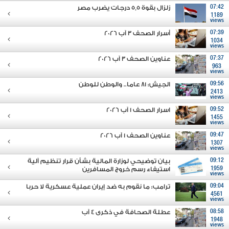
07:42
زلزال بقوة 5,5 درجات يضرب مصر
1189
views
07:39
أسرار الصحف 3 آب 2026
1034
views
07:37
عناوين الصحف 3 آب 2026
963
views
09:56
الجيش: 81 عاما.. والوطن للوطن
2413
views
09:52
اسرار الصحف 1 آب 2026
1455
views
09:47
عناوين الصحف 1 آب 2026
1307
views
09:12
بيان توضيحي لوزارة المالية بشأن قرار تنظيم آلية
1959
استيفاء رسم خروج المسافرين
views
09:04
ترامب: ما نقوم به ضد إيران عملية عسكرية لا حربا
4561
views
08:58
عطلة الصحافة في ذكرى ٤ آب
1948
views