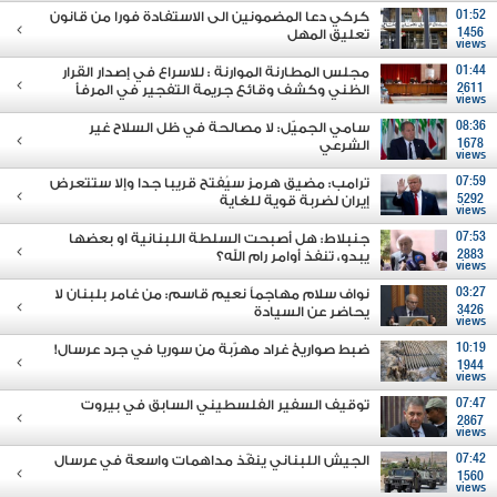
01:52
كركي دعا المضمونين الى الاستفادة فورا من قانون
1456
تعليق المهل
views
01:44
مجلس المطارنة الموارنة : للاسراع في إصدار القرار
2611
الظني وكشف وقائع جريمة التفجير في المرفأ
views
08:36
سامي الجميّل: لا مصالحة في ظل السلاح غير
1678
الشرعي
views
07:59
ترامب: مضيق هرمز سيُفتح قريبا جدا وإلا ستتعرض
5292
إيران لضربة قوية للغاية
views
07:53
جنبلاط: هل أصبحت السلطة اللبنانية او بعضها
2883
يبدو، تنفذ أوامر رام الله؟
views
03:27
نواف سلام مهاجماً نعيم قاسم: من غامر بلبنان لا
3426
يحاضر عن السيادة
views
10:19
ضبط صواريخ غراد مهرّبة من سوريا في جرد عرسال!
1944
views
07:47
توقيف السفير الفلسطيني السابق في بيروت
2867
views
07:42
الجيش اللبناني ينفّذ مداهمات واسعة في عرسال
1560
views