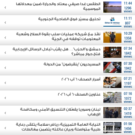
11:44
الطقس غدا صيفي معتاد والحرارة ضمن معدلاتها
1296
الموسمية
views
11:11
تحليق مسيّر فوق الضاحية الجنوبية
807
views
10:29
نفّذ مع شريكه عمليات سلب بقوة السلاح وشعبة
1358
المعلومات توقفه في الجِيّة
views
07:34
دمشق و"الحزب"… هل يقرّب تبادل الرسائل الإيجابية
1842
فتح حوار مباشر؟
views
07:30
المسيحيون "ينقرضون" من الدولة
1942
views
07:21
أسرار الصحف 6 آب 2026
1197
views
07:16
عناوين الصحف 6 آب 2026
1072
views
02:37
لبنان وسوريا يفعّلان التنسيق الأمني ومكافحة
1419
الإرهاب
views
01:56
النيابة العامة التمييزية: رياض سلامة يتلقى رعاية
1456
طبية متواصلة وبيان عائلته يتضمن مغالطات
views