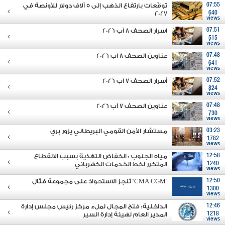
07:55
توقّعات بارتفاع الذهب إلى 5 آلاف دولار للأونصة في
2027
640
views
07:51
اسرار الصحف 8 آب 2026
515
views
07:48
عناوين الصحف 8 آب 2026
641
views
07:52
أسرار الصحف 7 آب 2026
824
views
07:48
عناوين الصحف 7 آب 2026
730
views
03:23
مستشار الأمن القومي البريطاني يزور بري
1782
views
12:58
مياه الجنوب : انخفاض التغذية بسبب الانقطاع
1240
المتكرر لخط الخدمات الكهربائي
views
12:50
"CMA CGM" تُنجز الاستحواذ على مجموعة فتّال
1300
views
12:46
الداخلية: فتح المجال لملء مركز رئيس مجلس إدارة
1218
المدير العام لهيئة إدارة السير
views