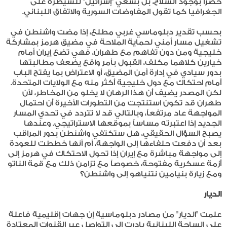
حصراً بوجود السلاح، بل بسعي "إسرائيل" للسيطرة على
الجغرافيا كما تقول المفاوضات السورية والاتفاق اللبناني.
بحسب تقدير دبلوماسي غربي مطلع، إذا مضت واشنطن في
تشغيل مسار أمني لحماية الملاحة في مضيق هرمز بمشاركة
خليجية ومن دون تفاهم مع طهران، فهي تضع إيران أمام
خيارين كلاهما مكلف، القبول بأمر واقع يضعف مطالبتها
بدور سيادي في إدارة أمن المضيق، أو الاعتراض بما يفتح الباب
أمام احتكاك مع دول خليجية أكثر منه مع الولايات المتحدة.
لكن المصدر يضيف أن هذا الرهان لا يخلو من المخاطر، لأن
طهران قد تكون استنتجت من التطورات الأخيرة أن احتمال
المواجهة عاد مرتفعاً، وبالتالي قد لا تتردد في تحدي المسار
الجديد إذا اعتبرته مساساً بموقعها الاستراتيجي. وعندها
يصبح السؤال الحقيقي، هل ستكتفي واشنطن بدور المراقب
بعد أن دفعت حلفاءها إلى الواجهة، أم أنها خططت للعودة
إلى مواجهة مباشرة مع إيران إذا تحول الاحتكاك في هرمز إلى
أزمة عسكرية مفتوحة، خصوصاً مع تزامن ذلك مع قمة الناتو
ومع زيارة بنيامين نتنياهو إلى واشنطن؟
الديار
علمت "الديار" من مصادر دبلوماسية إن جهات إقليمية فاعلة
على الساحة اللبنانية بادرت إلى التواصل عبر القنوات المعتادة