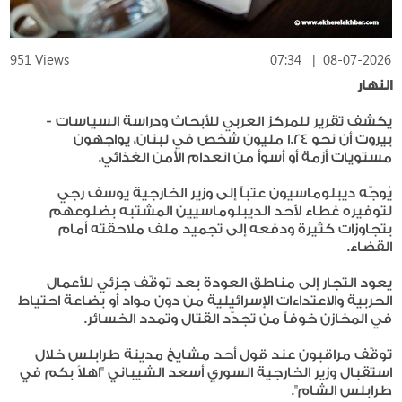
951 Views
07:34
|
08-07-2026
النهار
يكشف تقرير للمركز العربي للأبحاث ودراسة السياسات -
بيروت أن نحو 1.24 مليون شخص في لبنان، يواجهون
مستويات أزمة أو أسوأ من انعدام الأمن الغذائي.
يُوجّه ديبلوماسيون عتباً إلى وزير الخارجية يوسف رجي
لتوفيره غطاء لأحد الديبلوماسيين المشتبه بضلوعهم
بتجاوزات كثيرة ودفعه إلى تجميد ملف ملاحقته أمام
القضاء.
يعود التجار إلى مناطق العودة بعد توقّف جزئي للأعمال
الحربية والاعتداءات الإسرائيلية من دون مواد أو بضاعة احتياط
في المخازن خوفاً من تجدّد القتال وتمدد الخسائر.
توقّف مراقبون عند قول أحد مشايخ مدينة طرابلس خلال
استقبال وزير الخارجية السوري أسعد الشيباني "اهلاً بكم في
طرابلس الشام".