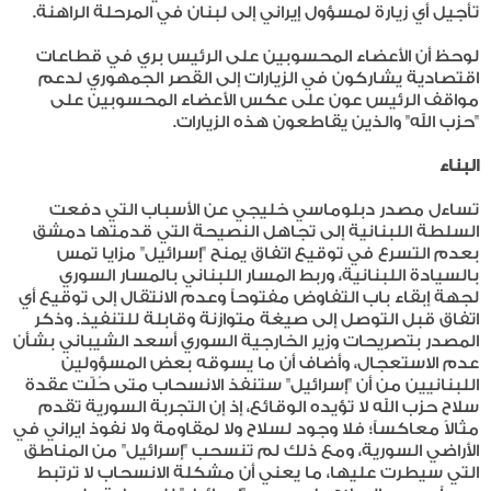
تأجيل أي زيارة لمسؤول إيراني إلى لبنان في المرحلة الراهنة.
لوحظ أن الأعضاء المحسوبين على الرئيس بري في قطاعات
اقتصادية يشاركون في الزيارات إلى القصر الجمهوري لدعم
مواقف الرئيس عون على عكس الأعضاء المحسوبين على
"حزب الله" والذين يقاطعون هذه الزيارات.
البناء
تساءل مصدر دبلوماسي خليجي عن الأسباب التي دفعت
السلطة اللبنانية إلى تجاهل النصيحة التي قدمتها دمشق
بعدم التسرع في توقيع اتفاق يمنح "إسرائيل" مزايا تمس
بالسيادة اللبنانية، وربط المسار اللبناني بالمسار السوري
لجهة إبقاء باب التفاوض مفتوحاً وعدم الانتقال إلى توقيع أي
اتفاق قبل التوصل إلى صيغة متوازنة وقابلة للتنفيذ. وذكر
المصدر بتصريحات وزير الخارجية السوري أسعد الشيباني بشأن
عدم الاستعجال، وأضاف أن ما يسوقه بعض المسؤولين
اللبنانيين من أن "إسرائيل" ستنفذ الانسحاب متى حُلّت عقدة
سلاح حزب الله لا تؤيده الوقائع، إذ إن التجربة السورية تقدم
مثالاً معاكساً؛ فلا وجود لسلاح ولا لمقاومة ولا نفوذ ايراني في
الأراضي السورية، ومع ذلك لم تنسحب "إسرائيل" من المناطق
التي سيطرت عليها، ما يعني أن مشكلة الانسحاب لا ترتبط