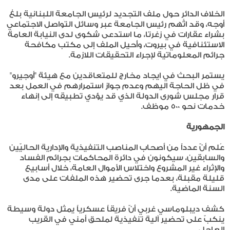
الخلاف الدائر حول ملف التجديد لرئيس الجامعة اللبنانية بلغ
أوجه، وقد اتُّهم رئيس الجامعة عبر وسائل التواصل الاجتماعي
بشراء عقارات في زغرتا، ما استدعى شكوى لدى النيابة العامة
الاستئنافية في بيروت، وأُحيل الملف إلى مكتب مكافحة
جرائم المعلوماتية لإجراء التحقيقات اللازمة.
يستمر البحث في ايجاد مخارج للمتعاقدين مع هيئة "أوجيرو"
في ظل الحاجة اليهم وعدم جواز استمرارهم في العمل بعد
قرار مجلس شورى الدولة الذي قد يؤدي تطبيقه إلى إنهاء
خدمات نحو 500 موظف.
الجمهورية
عُلم أنّ عدداً من أصحاب المناصب التنفيذية والإدارية الحاليّين
والسابقين، سيكونون في دائرة المحاكمات بجرائم الفساد
والإثراء غير المشروع واختلاس الأموال العامة، خلال أسابيع
قليلة مقبلة، بعدما جرى تحضير هذه الملفات على مدى
السنة الماضية.
كشف ديبلوماسي غربي أنّ فريقاً عسكرياً يمثل دولة وسيطة
ينكبّ على تحضير آلية تنفيذية لملحق أمني في القريب
العاجل.