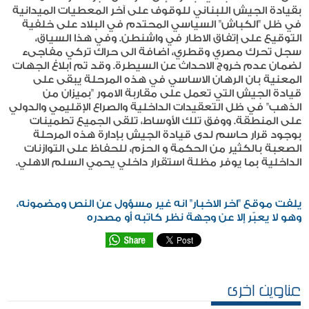
بقيادة الجيش اللبناني للوقوف على آخر المعطيات الميدانية
في ظل "الكباش" السياسي المحتدم في البلاد على خلفية
التوقيع على إتفاق الاطار في واشنطن. وفي هذا السياق،
سجل تحرك مصري وقطري، اضافة الى حراك تركي مفاجىء
لضمان عدم خروج الاحداث عن السيطرة. وقد تم ابلاغ الجهات
المعنية بان الرهان الاساسي في هذه المرحلة يبقى على
قيادة الجيش التي تعمل على مقاربة الامور "بميزان من
الذهب" في ظل التعقيدات الداخلية والصراع الإقليمي والدولي
على المنطقة. ووفق تلك الأوساط، تلقى الجميع تطمينات
بوجود قرار حاسم لدى قيادة الجيش بإدارة هذه المرحلة
الصعبة بالكثير من الحكمة و الحزم، للحفاظ على التوازنات
الداخلية بما يوفر مظلة استقرار داخلي يحمي السلم الاهلي.
يلفت موقع "اخر الاخبار" انه غير مسؤول عن النص ومضمونه،
وهو لا يعبّر إلا عن وجهة نظر كاتبه أو مصدره
عناوين اخرى