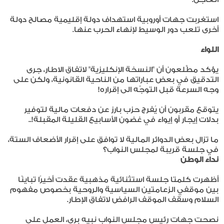
استغربت جهات أوروبية استهداف دولة إقليمية مصالح دولة
أخرى تلعب دور الوسيط لإنهاء الحرب عنها.
اللواء
يؤكد مطَّلعون أن "النسخة الإنكليزية" لاتفاق الاطار، جرى
التدقيق في بعض عباراتها من الناحية القانونية، ولكن على
وجه السرعة قبل التوجّه الى إقراره!
يتوقع مقربون أن يُفرج حزب بارز عن دفعات مالية لتوفير
بدلات إيجار أو إيواء في غضون الأسابيع القليلة المقبلة!..
ما تزال بعض الدوائر المالية لا توافق على إقرار الأضعاف الستة،
في جلسة قريبة لمجلس النواب؟
نداء الوطن
أظهرت كلمتا جلسة استثنائية مذهبية عقدت أخيرًا تباينًا
بين موقفي الزعامتين السياسية والروحية بخصوص مفهوم
السلام وسقف الموقف الرافض لاتفاق الإطار.
نصحت جهات رئيس مجلس النواب نبيه بري، العمل على